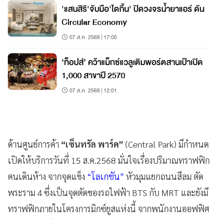
'แสนสิริ'จับมือ'ไดกิ้น' ปิดวงจรน้ำยาแอร์ ดัน
Circular Economy
07 ส.ค. 2569 | 17:00
‘ท็อปส์’ คว้าแม็กซ์แวลูเติมพอร์ตสานเป้าเปิด
1,000 สาขาปี 2570
07 ส.ค. 2569 | 12:01
ด้านศูนย์การค้า
“เซ็นทรัล พาร์ค”
(Central Park) มีกำหนด
เปิดให้บริการวันที่ 15 ส.ค.2568 มั่นใจเรื่องปริมาณทราฟฟิก
คนเดินห้าง จากจุดแข็ง
“โลเกชัน”
หัวมุมแยกถนนสีลม ตัด
พระราม 4 ซึ่งเป็นจุดตัดของรถไฟฟ้า BTS กับ MRT และยังมี
ทราฟฟิกภายในโครงการมิกซ์ยูสแห่งนี้ จากพนักงานออฟฟิศ