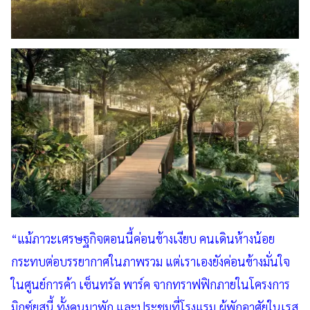
“แม้ภาวะเศรษฐกิจตอนนี้ค่อนข้างเงียบ คนเดินห้างน้อย
กระทบต่อบรรยากาศในภาพรวม แต่เราเองยังค่อนข้างมั่นใจ
ในศูนย์การค้า เซ็นทรัล พาร์ค จากทราฟฟิกภายในโครงการ
มิกซ์ยูสนี้ ทั้งคนมาพัก และประชุมที่โรงแรม ผู้พักอาศัยในเรส