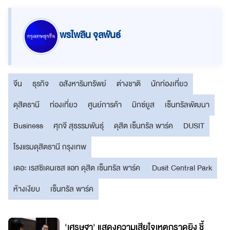
พรไพลิน จุลพันธ์
จีน
ธุรกิจ
อสังหาริมทรัพย์
ต่างชาติ
นักท่องเที่ยว
ดุสิตธานี
ท่องเที่ยว
ศูนย์การค้า
มิกซ์ยูส
เซ็นทรัลพัฒนา
Business
ศุภจี สุธรรมพันธุ์
ดุสิต เซ็นทรัล พาร์ค
DUSIT
โรงแรมดุสิตธานี กรุงเทพ
เดอะ เรสซิเดนเซส แอท ดุสิต เซ็นทรัล พาร์ค
Dusit Central Park
ห้างเงียบ
เซ็นทรัล พาร์ค
'เศรษฐา' แสดงความเสียใจเหตุกราดยิง ชี้