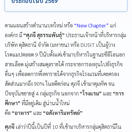
ประกอบในปี 2569
ตามแผนสร้างตำนานบทใหม่ หรือ
“New Chapter”
แก่
องค์กร มี
“ศุภจี สุธรรมพันธุ์”
ประธานเจ้าหน้าที่บริหารกลุ่ม
บริษัท ดุสิตธานี จำกัด (มหาชน) หรือ DUSIT เป็นผู้วาง
โรดแมปตลอด 9 ปีนับตั้งแต่เข้ามาบริหารในฐานะซีอีโอนอก
สายเลือด มุ่งสร้างสมดุลรายได้ กระจายการลงทุนไปยังธุรกิจ
อื่นๆ เพื่อลดการพึ่งพารายได้จากธุรกิจโรงแรมที่เคยครอง
สัดส่วนมากถึง 90% ในอดีตก่อน ศุภจี เข้ามาคุมทัพ จน
ปัจจุบันขยายสู่ 4 กลุ่มธุรกิจ นอกจาก
“โรงแรม”
และ
“การ
ศึกษา”
ที่มีอยู่เดิม สู่น่านน้ำใหม่
คือ
“อาหาร”
และ
“อสังหาริมทรัพย์”
ศุภจี
เล่าว่าปีนี้เป็นปีที่ 10 ที่เข้ามาบริหารกลุ่มดุสิตธานีใน