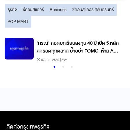
ธุรกิจ
ซีคอนสแควร์
Business
ซีคอนสแควร์ ศรีนครินทร์
POP MART
'กรณ์' ถอดบทเรียนลงทุน 40 ปี เปิด 5 หลัก
คิดรอดทุกตลาด ย้ำอย่า FOMO-ห้าม All
In วินัยคือกุญแจสร้างมั่งคั่ง
07 ส.ค. 2569 | 5:24
ติดต่อกรุงเทพธุรกิจ