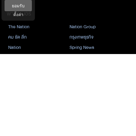
ยอมรับ
พาร์ทเนอร์
ตั้งค่า
The Nation
Nation Group
คม ชัด ลึก
กรุงเทพธุรกิจ
Nation
Spring News
Thainewsonline
Tnews
ฐานเศรษฐกิจ
©
2026
กรุงเทพธุรกิจ มีเดีย จำกัด. All Rights Reserved.