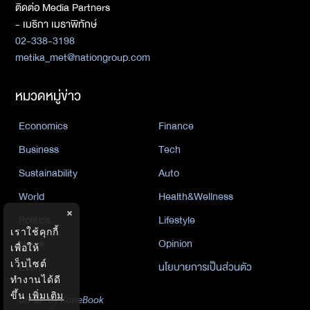
ติดต่อ Media Partners
- เมธิกา เมธาพิทักษ์
02-338-3198
metika_met@nationgroup.com
หมวดหมู่ข่าว
Economics
Finance
Business
Tech
Sustainability
Auto
World
Health&Wellness
×
Politics
Lifestyle
เราใช้คุกกี้
News
Opinion
เพื่อให้
เว็บไซต์
Event
นโยบายการเป็นส่วนตัว
ทำงานได้ดี
ขึ้น
เพิ่มเติม
นิยาย
by KaweBook