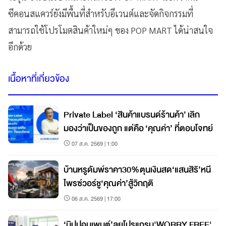
ซีคอนสแควร์ยังมีพื้นที่สำหรับอีเวนต์และจัดกิจกรรมที่
สามารถใช้โปรโมตสินค้าใหม่ๆ ของ POP MART ได้น่าสนใจ
อีกด้วย
เนื้อหาที่เกี่ยวข้อง
Private Label ‘สินค้าแบรนด์ร้านค้า’ เลิก
มองว่าเป็นของถูก แต่คือ ‘คุณค่า’ ที่ตอบโจทย์
07 ส.ค. 2569 | 1:00
บ้านหรูดัมพ์ราคา30%ตุนเงินสด‘แสนสิริ’หนี
ไพรซ์วอร์ชู‘คุณค่า’สู้วิกฤติ
06 ส.ค. 2569 | 17:00
‘นิปปอนเพนต์’ลุยโปรแกรม'WORRY FREE'