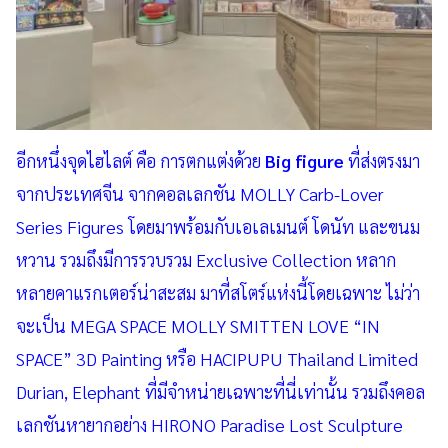
อีกหนึ่งจุดไฮไลต์ คือ การตกแต่งด้วย
Big figure
ที่ส่งตรงมา
จากประเทศจีน จากคอลเลกชัน MOLLY Carb-Lover
Series Figures โดยมาพร้อมกับเอเลเมนต์ โดนัท และขนม
หวาน รวมถึงมีการรวบรวม Exclusive Collection หลาก
หลายคาแรกเตอร์น่าสะสม มาที่สโตร์แห่งนี้โดยเฉพาะ ไม่ว่า
จะเป็น MEGA SPACE MOLLY SMITTEN LOVE “IN
SPACE” 3D Painting หรือ HACIPUPU Thailand Limited
Durian, Elephant ที่มีจำหน่ายเฉพาะที่นี่เท่านั้น รวมถึงคอล
เลกชันหายากอย่าง HIRONO Paradise Lost Sculpture