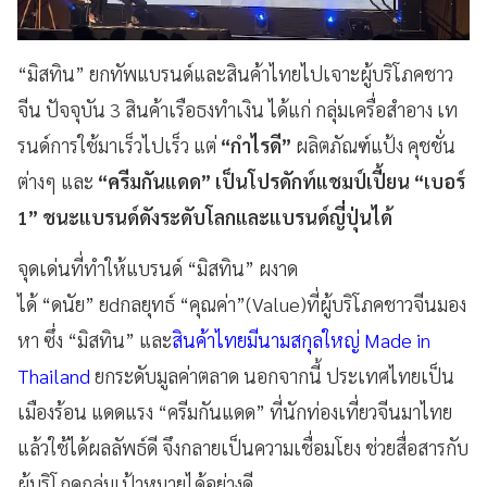
“มิสทิน” ยกทัพแบรนด์และสินค้าไทยไปเจาะผู้บริโภคชาว
จีน ปัจจุบัน 3 สินค้าเรือธงทำเงิน ได้แก่ กลุ่มเครื่อสำอาง เท
รนด์การใช้มาเร็วไปเร็ว แต่
“กำไรดี”
ผลิตภัณฑ์แป้ง คุชชั่น
ต่างๆ และ
“ครีมกันแดด” เป็นโปรดักท์แชมป์เปี้ยน “เบอร์
1” ชนะแบรนด์ดังระดับโลกและแบรนด์ญี่ปุ่นได้
จุดเด่นที่ทำให้แบรนด์ “มิสทิน” ผงาด
ได้ “ดนัย” ยdกลยุทธ์ “คุณค่า”(Value)ที่ผู้บริโภคชาวจีนมอง
หา ซึ่ง “มิสทิน” และ
สินค้าไทยมีนามสกุลใหญ่ Made in
Thailand
ยกระดับมูลค่าตลาด นอกจากนี้ ประเทศไทยเป็น
เมืองร้อน แดดแรง “ครีมกันแดด” ที่นักท่องเที่ยวจีนมาไทย
แล้วใช้ได้ผลลัพธ์ดี จึงกลายเป็นความเชื่อมโยง ช่วยสื่อสารกับ
ผู้บริโภคกลุ่มเป้าหมายได้อย่างดี