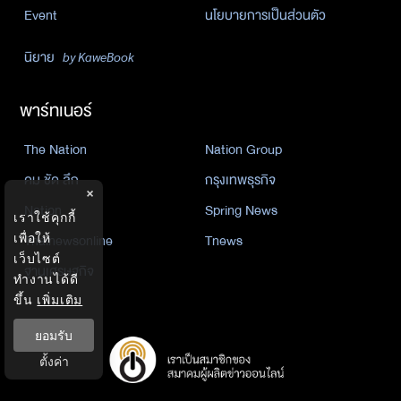
Event
นโยบายการเป็นส่วนตัว
นิยาย
by KaweBook
พาร์ทเนอร์
The Nation
Nation Group
คม ชัด ลึก
กรุงเทพธุรกิจ
×
Nation
Spring News
เราใช้คุกกี้
Thainewsonline
Tnews
เพื่อให้
เว็บไซต์
ฐานเศรษฐกิจ
ทำงานได้ดี
ขึ้น
เพิ่มเติม
ยอมรับ
ตั้งค่า