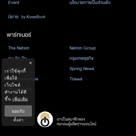
Event
นโยบายการเป็นส่วนตัว
นิยาย
by KaweBook
พาร์ทเนอร์
The Nation
Nation Group
คม ชัด ลึก
กรุงเทพธุรกิจ
×
Nation
Spring News
เราใช้คุกกี้
Thainewsonline
Tnews
เพื่อให้
เว็บไซต์
ฐานเศรษฐกิจ
ทำงานได้ดี
ขึ้น
เพิ่มเติม
ยอมรับ
ตั้งค่า