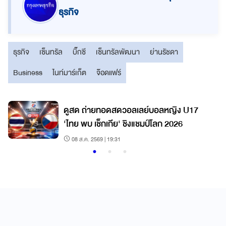
ธุรกิจ
ธุรกิจ
เซ็นทรัล
บิ๊กซี
เซ็นทรัลพัฒนา
ย่านรัชดา
Business
ไนท์มาร์เก็ต
จ๊อดแฟร์
7
ดูสด ถ่ายทอดสดวอลเลย์บอลหญิง U17
'ไทย พบ เช็กเกีย' ชิงแชมป์โลก 2026
08 ส.ค. 2569 | 19:31