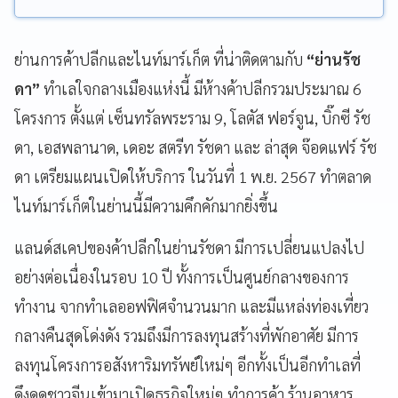
ย่านการค้าปลีกและไนท์มาร์เก็ต ที่น่าติดตามกับ
“ย่านรัช
ดา”
ทำเลใจกลางเมืองแห่งนี้ มีห้างค้าปลีกรวมประมาณ 6
โครงการ ตั้งแต่ เซ็นทรัลพระราม 9, โลตัส ฟอร์จูน, บิ๊กซี รัช
ดา, เอสพลานาด, เดอะ สตรีท รัชดา และ ล่าสุด จ๊อดแฟร์ รัช
ดา เตรียมแผนเปิดให้บริการ ในวันที่ 1 พ.ย. 2567 ทำตลาด
ไนท์มาร์เก็ตในย่านนี้มีความคึกคักมากยิ่งขึ้น
แลนด์สเคปของค้าปลีกในย่านรัชดา มีการเปลี่ยนแปลงไป
อย่างต่อเนื่องในรอบ 10 ปี ทั้งการเป็นศูนย์กลางของการ
ทำงาน จากทำเลออฟฟิศจำนวนมาก และมีแหล่งท่องเที่ยว
กลางคืนสุดโด่งดัง รวมถึงมีการลงทุนสร้างที่พักอาศัย มีการ
ลงทุนโครงการอสังหาริมทรัพย์ใหม่ๆ อีกทั้งเป็นอีกทำเลที่
ดึงดูดชาวจีนเข้ามาเปิดธุรกิจใหม่ๆ ทำการค้า ร้านอาหาร