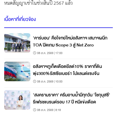
หมดสัญญาเช่าในช่วงสิ้นปี 2567 แล้ว
เนื้อหาที่เกี่ยวข้อง
'คาร์บอน' คือโจทย์ใหม่อสังหาฯ เสนาฯผนึก
TOA ปิดเกม Scope 3 สู่ Net Zero
08 ส.ค. 2569 | 17:00
อสังหาฯภูเก็ตเดือดยีลด์10% ราคาที่ดิน
พุ่ง300%รัสเซียเบอร์1 โปแลนด์แซงจีน
08 ส.ค. 2569 | 10:00
'สงครามราคา' ครีมอาบน้ำมีทุกวัน 'โชกุบุสซึ'
รีเฟรชแบรนด์รอบ 17 ปี หนีแข่งเดือด
08 ส.ค. 2569 | 8:18