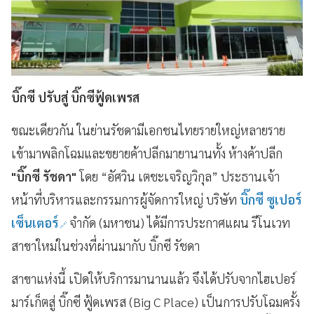
บิ๊กซี ปรับสู่ บิ๊กซีฟู้ดเพรส
ขณะเดียวกัน ในย่านรัชดามีเอกชนไทยรายใหญ่หลายราย
เข้ามาพลิกโฉมและขยายค้าปลีกมายานานทั้ง ห้างค้าปลีก
"บิ๊กซี รัชดา"
โดย “อัศวิน เตชะเจริญวิกุล” ประธานเจ้า
หน้าที่บริหารและกรรมการผู้จัดการใหญ่ บริษัท
บิ๊กซี ซูเปอร์
เซ็นเตอร์
จำกัด (มหาชน) ได้มีการประกาศแผน รีโนเวท
สาขาใหม่ในช่วงที่ผ่านมากับ บิ๊กซี รัชดา
สาขาแห่งนี้ เปิดให้บริการมานานแล้ว จึงได้ปรับจากไฮเปอร์
มาร์เก็ตสู่ บิ๊กซี ฟู้ดเพรส (Big C Place) เป็นการปรับโฉมครั้ง