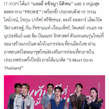
(
T-POP) ได้แก่
“แอลลี่ อชิรญา นิติพน”
และ 6 หนุ่มสุด
ฮอตจากวง
“
PROXIE”
(พร็อกซี่)
ประกอบด้วย กร วรรณ
ไพโรจน์
, โชกุน-ปวริศร์ ศรีชัยชนะ, อองรี-ออสการ์ เอ็ดเวิร์ด
วัตราเศรษฐ์, กัน-รัชชานนท์ เรือนเพ็ชร์, วิคเตอร์-วรเมธ กอ
นุประพันธ์ และ คิม-ปัณณธร จิรศาสตร์
ตัวแทนคนรุ่นใหม่ที่
จะมาสร้างแรงบันดาลใจในการท่องเที่ยวเมืองไทย ผ่าน
ภาพยนตร์โฆษณาชุดใหม่ส่งเสริมการท่องเที่ยวภายใน
ประเทศช่วงครึ่งปีหลัง ภายใต้แนวคิด
“5
Must Do in
Thailand”