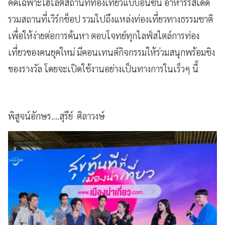
คัดเฉพาะไฮไลต์สถานที่ท่องเที่ยวแบบอันซีน อาหารรสเด็ด
รวมสถานที่เวิร์กช็อป รวมไปถึงแหล่งท่องเที่ยวทางธรรมชาติ
เพื่อให้ง่ายต่อการค้นหา ตอบโจทย์ทุกไลฟ์สไตล์การท่อง
เที่ยวของคนยุคใหม่ มีคอนเทนต์กิจกรรมให้ร่วมสนุกพร้อมชิง
ของรางวัล โดยจะเปิดใช้งานอย่างเป็นทางการในเร็วๆ นี้
พิสูจน์อักษร....สุรีย์ ศิลาวงษ์