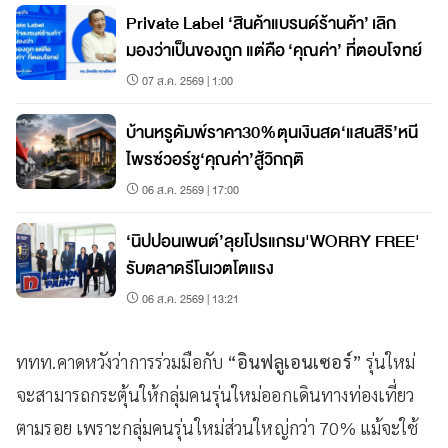
Private Label ‘สินค้าแบรนด์ร้านค้า’ เลิก
มองว่าเป็นของถูก แต่คือ ‘คุณค่า’ ที่ตอบโจทย์
07 ส.ค. 2569 | 1:00
บ้านหรูดัมพ์ราคา30%ตุนเงินสด‘แสนสิริ’หนี
ไพรซ์วอร์ชู‘คุณค่า’สู้วิกฤติ
06 ส.ค. 2569 | 17:00
‘นิปปอนเพนต์’ลุยโปรแกรม'WORRY FREE'
รับตลาดรีโนเวตโตแรง
06 ส.ค. 2569 | 13:21
ททท.คาดหวังว่าการร่วมมือกับ
“อินฟลูเอนเซอร์”
รุ่นใหม่
จะสามารถกระตุ้นให้กลุ่มคนรุ่นใหม่ออกเดินทางท่องเที่ยว
ตามรอย เพราะกลุ่มคนรุ่นใหม่ส่วนใหญ่กว่า 70
% แม้จะใช้