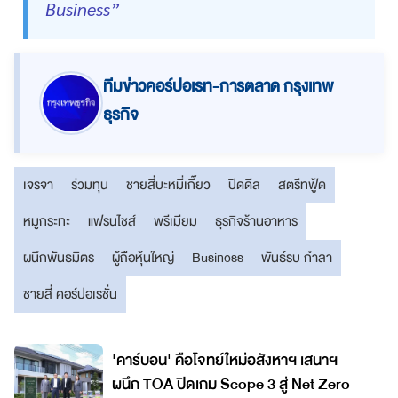
Business”
ทีมข่าวคอร์ปอเรท-การตลาด กรุงเทพ
ธุรกิจ
เจรจา
ร่วมทุน
ชายสี่บะหมี่เกี๊ยว
ปิดดีล
สตรีทฟู้ด
หมูกระทะ
แฟรนไชส์
พรีเมียม
ธุรกิจร้านอาหาร
ผนึกพันธมิตร
ผู้ถือหุ้นใหญ่
Business
พันธ์รบ กำลา
ชายสี่ คอร์ปอเรชั่น
'คาร์บอน' คือโจทย์ใหม่อสังหาฯ เสนาฯ
ผนึก TOA ปิดเกม Scope 3 สู่ Net Zero