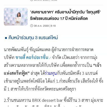
'สงครามราคา' ครีมอาบน้ำมีทุกวัน 'โชกุบุสซึ'
รีเฟรชแบรนด์รอบ 17 ปี หนีแข่งเดือด
08 ส.ค. 2569 | 8:18
คืบหน้าร่วมทุน 3 แบรนด์ใหม่
นายพัฒนพันธุ์ ชัญณ์ตมงคล ผู้อำนวยการฝ่ายการตลาด
บริษัท
ชายสี่ คอร์ปอเรชั่น
จำกัด เปิดเผยว่า จากการมุ่ง
สร้างความหลากหลายให้กับบริษัท เพื่อตอกย้ำการเป็น
“เจ้า
แห่งสตรีทฟู้ด”
ล่าสุด ได้
ร่วมทุน
กับพันธมิตรดึง 3 แบรนด์
เข้ามาอยู่ในพอร์ตโฟลิโอ ได้แก่ 1.ก๋วยเตี๋ยวเรือ เสือร้องไห้ ซึ่ง
มี 1 สาขาให้บริการที่จังหวัดพระนครศรีอยุธา
2.ร้านขนมหวาน BRIX dessert bar ซึ่งมีร้าน 3 สาขา มุ่งเจาะ