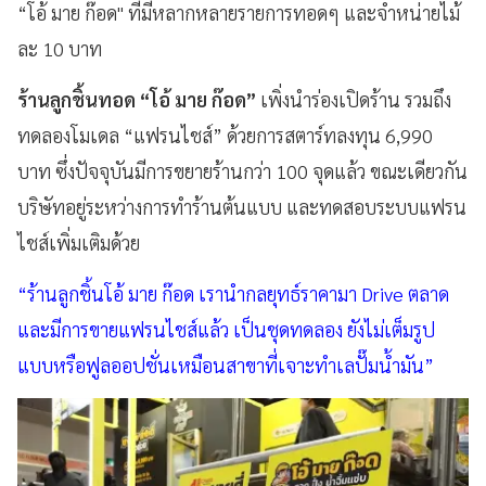
“โอ้ มาย ก๊อด" ที่มีหลากหลายรายการทอดๆ และจำหน่ายไม้
ละ 10 บาท
ร้านลูกชิ้นทอด “โอ้ มาย ก๊อด”
เพิ่งนำร่องเปิดร้าน รวมถึง
ทดลองโมเดล “แฟรนไชส์” ด้วยการสตาร์ทลงทุน 6,990
บาท ซึ่งปัจจุบันมีการขยายร้านกว่า 100 จุดแล้ว ขณะเดียวกัน
บริษัทอยู่ระหว่างการทำร้านต้นแบบ และทดสอบระบบแฟรน
ไชส์เพิ่มเติมด้วย
“ร้านลูกชิ้นโอ้ มาย ก๊อด เรานำกลยุทธ์ราคามา Drive ตลาด
และมีการขายแฟรนไชส์แล้ว เป็นชุดทดลอง ยังไม่เต็มรูป
แบบหรือฟูลออปชั่นเหมือนสาขาที่เจาะทำเลปั๊มน้ำมัน”