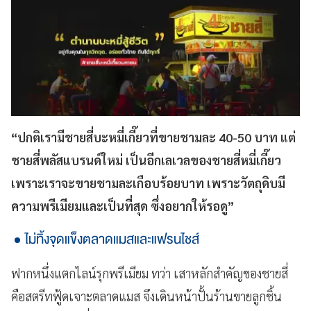
“ปกติเรามีชายสี่บะหมี่เกี๊ยวที่ขายชามละ 40-50 บาท แต่
ชายสี่พลัสแบรนด์ใหม่ เป็นอีกเลเวลของชายสี่หมี่เกี๊ยว
เพราะเราจะขายชามละเกือบร้อยบาท เพราะวัตถุดิบมี
ความพรีเมียมและเป็นที่สุด ซึ่งอยากให้รอดู”
ไม่ทิ้งจุดแข็งตลาดแมสและแฟรนไชส์
ฟากหนึ่งแตกไลน์รุกพรีเมียม ทว่า เสาหลักสำคัญของชายสี่
คือสตรีทฟู้ดเจาะตลาดแมส จึงเดินหน้าปั้นร้านขายลูกชิ้น