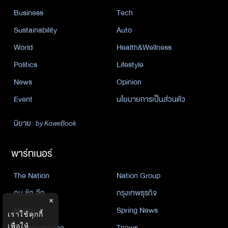
Business
Tech
Sustainability
Auto
World
Health&Wellness
Politics
Lifestyle
News
Opinion
Event
นโยบายการเป็นส่วนตัว
นิยาย
by KaweBook
พาร์ทเนอร์
The Nation
Nation Group
คม ชัด ลึก
กรุงเทพธุรกิจ
×
Nation
Spring News
เราใช้คุกกี้
เพื่อให้
Thainewsonline
Tnews