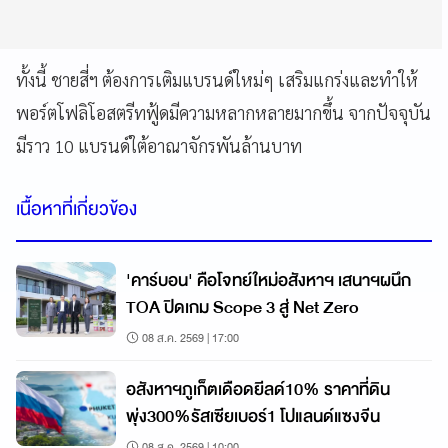
ทั้งนี้ ชายสี่ฯ ต้องการเติมแบรนด์ใหม่ๆ เสริมแกร่งและทำให้
พอร์ตโฟลิโอสตรีทฟู้ดมีความหลากหลายมากขึ้น จากปัจจุบัน
มีราว 10 แบรนด์ใต้อาณาจักรพันล้านบาท
เนื้อหาที่เกี่ยวข้อง
'คาร์บอน' คือโจทย์ใหม่อสังหาฯ เสนาฯผนึก
TOA ปิดเกม Scope 3 สู่ Net Zero
08 ส.ค. 2569 | 17:00
อสังหาฯภูเก็ตเดือดยีลด์10% ราคาที่ดิน
พุ่ง300%รัสเซียเบอร์1 โปแลนด์แซงจีน
08 ส.ค. 2569 | 10:00