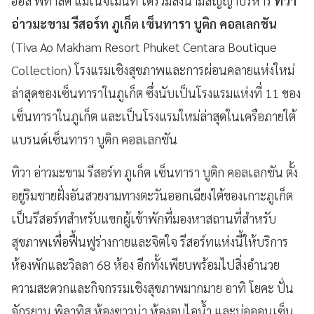
ฮอส พิทาลิตี้ แมเนจเม้นท์ ได้ร่วมลงนามสัญญาบริหาร
ทิวา
อ่าวมะขาม รีสอร์ท ภูเก็ต เซ็นทารา บูติก คอลเลกชัน
(Tiva Ao Makham Resort Phuket Centara Boutique
Collection) โรงแรมเชิงสุขภาพและการผ่อนคลายแห่งใหม่
ล่าสุดของเซ็นทาราในภูเก็ต ซึ่งนับเป็นโรงแรมแห่งที่ 11 ของ
เซ็นทาราในภูเก็ต และเป็นโรงแรมใหม่ล่าสุดในเครือภายใต้
แบรนด์เซ็นทารา บูติก คอลเลกชัน
ทิวา อ่าวมะขาม รีสอร์ท ภูเก็ต เซ็นทารา บูติก คอลเลกชัน ตั้ง
อยู่ริมชายฝั่งอันสวยงามทางตะวันออกเฉียงใต้ของเกาะภูเก็ต
เป็นรีสอร์ทสำหรับแขกผู้เข้าพักที่มองหาสถานที่สำหรับ
สุขภาพเพื่อฟื้นฟูร่างกายและจิตใจ รีสอร์ทแห่งนี้ให้บริการ
ห้องพักและวิลลา 68 ห้อง อีกทั้งเพียบพร้อมไปสิ่งอำนวย
ความสะดวกและกิจกรรมเชิงสุขภาพมากมาย อาทิ โยคะ ปั่น
จักรยาน พิลาทิส ห้องซาวน่า ห้องอบไอน้ำ และบ่อออนเซ็น