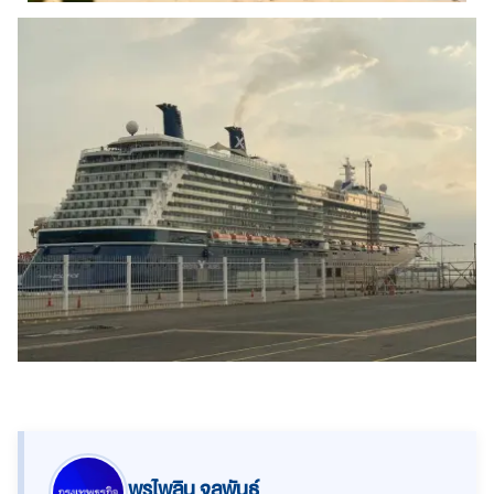
พรไพลิน จุลพันธ์