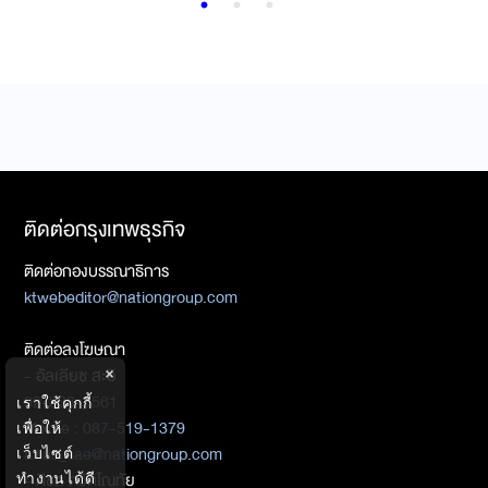
ติดต่อกรุงเทพธุรกิจ
ติดต่อกองบรรณาธิการ
ktwebeditor@nationgroup.com
ติดต่อลงโฆษณา
×
- อัลเลียซ สะอิ
02-338-3561
เราใช้คุกกี้
Mobile : 087-519-1379
เพื่อให้
allias_sae@nationgroup.com
เว็บไซต์
- ศิชล ภวัตโณทัย
ทำงานได้ดี