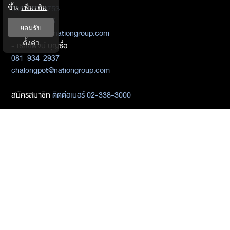
ขึ้น
เพิ่มเติม
085-255-6753
02-338-3325
ยอมรับ
sichol_paw@nationgroup.com
ตั้งค่า
- เชลงพจน์ บุญซื่อ
081-934-2937
chalengpot@nationgroup.com
สมัครสมาชิก
ติดต่อเบอร์ 02-338-3000
ติดต่อ Media Partners
- เมธิกา เมธาพิทักษ์
02-338-3198
metika_met@nationgroup.com
หมวดหมู่ข่าว
Economics
Finance
Business
Tech