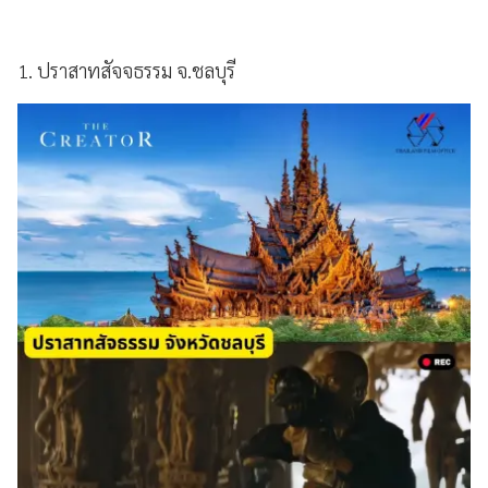
1. ปราสาทสัจจธรรม จ.ชลบุรี