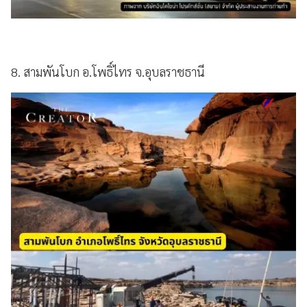
8. สามพันโบก อ.โพธิ์ไทร จ.อุบลราชธานี