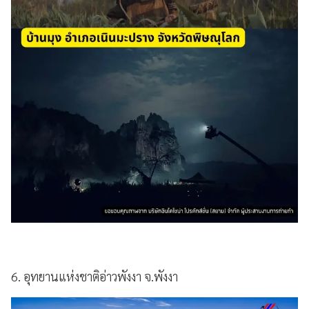
6. อุทยานแห่งชาติอ่าวพังงา จ.พังงา