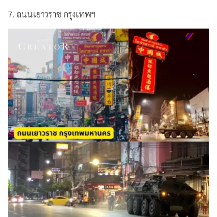
7. ถนนเยาวราช กรุงเทพฯ