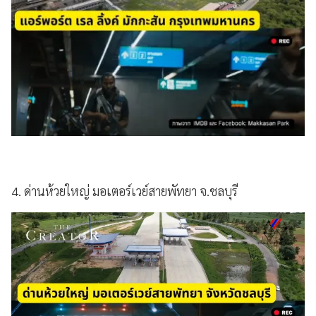
4. ด่านห้วยใหญ่ มอเตอร์เวย์สายพัทยา จ.ชลบุรี