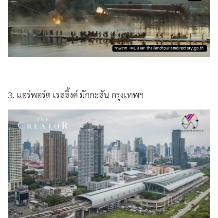
3. แอร์พอร์ต เรลลิ้งค์ มักกะสัน กรุงเทพฯ