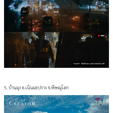
5. บ้านมุง อ.เนินมะปราง จ.พิษณุโลก