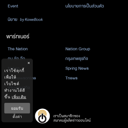
Event
นโยบายการเป็นส่วนตัว
นิยาย
by KaweBook
พาร์ทเนอร์
The Nation
Nation Group
คม ชัด ลึก
กรุงเทพธุรกิจ
×
Nation
Spring News
เราใช้คุกกี้
Thainewsonline
Tnews
เพื่อให้
เว็บไซต์
ฐานเศรษฐกิจ
ทำงานได้ดี
ขึ้น
เพิ่มเติม
ยอมรับ
ตั้งค่า