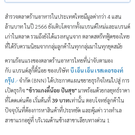
สำรวจตลาดร้านอาหารในประเทศไทยมีมูลค่ากว่า 4 แสน
ล้านบาท ในปี 2566 ยังเติบโตจากทั้งแบรนด์ใหม่และแบรนด์
เก่าในตลาด รวมถึงยังได้แรงหนุนจาก ตลาดสตรีทฟู้ดของไทย
ที่ได้รับความนิยมจากกลุ่มลูกค้าในทุกกลุ่มมาในทุกยุคสมัย
ความร้อนแรงของตลาดร้านอาหารไทยที่น่าจับตามอง
กับ แบรนด์สุกี้ตี๋น้อย ของบริษัท
บี เอ็น เอ็น เรสเตอรองท์
กรุ๊ป
จำกัด (BNN) ได้ประกาศแผนขยายธุรกิจใหม่ไปสู่ การ
เปิดธุรกิจ
"ข้าวแกงตี๋น้อย ปันสุข"
มาพร้อมด้วยกลยุทธ์ราคา
ที่โดดเด่นคือ เริ่มต้นที่
39 บาท
เท่านั้น ตอบโจทย์ลูกค้าใน
ปัจจุบันที่ต้องการหาสินค้าที่ประหยัด และคุ้มค่า วางทำเล
สาขาแรกอยู่ที่ บริเวณด้านข้างสาขาเลียบทางด่วน 1