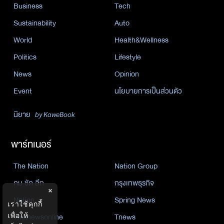
Business
Tech
Sustainability
Auto
World
Health&Wellness
Politics
Lifestyle
News
Opinion
Event
นโยบายการเป็นส่วนตัว
นิยาย
by KaweBook
พาร์ทเนอร์
The Nation
Nation Group
คม ชัด ลึก
กรุงเทพธุรกิจ
×
Nation
Spring News
เราใช้คุกกี้
Thainewsonline
Tnews
เพื่อให้