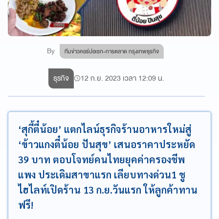
By
ทีมข่าวคอร์ปอเรท-การตลาด กรุงเทพธุรกิจ
ธุรกิจ
12 ก.ย. 2023 เวลา 12:09 น.
‘สุกี้ตี๋น้อย’ แตกไลน์ธุรกิจร้านอาหารใหม่สู่
‘ข้าวแกงตี๋น้อย ปันสุข’ เสนอราคาประหยัด
39 บาท ตอบโจทย์คนไทยยุคค่าครองชีพ
แพง ประเดิมสาขาแรก เลียบทางด่วน1 ชู
ไฮไลท์เปิดร้าน 13 ก.ย.วันแรก ให้ลูกค้าทาน
ฟรี!