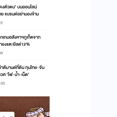
แสดงตัวตน’ บนออนไลน์
นหาย แบรนด์อย่ามองข้าม
22
ิกเกมอสังหาฯภูเก็ตจาก
เลทองแตะยีลด์12%
09
นด์ที่ดิน ทุนไทย-จีน
ิเวศ ‘ไฟ-น้ำ-เน็ต’
:00