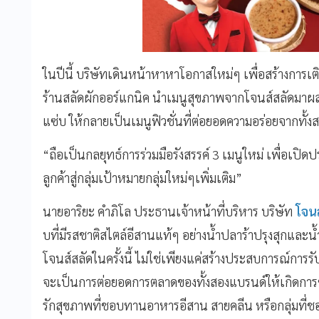
ในปีนี้ บริษัทเดินหน้าหาหาโอกาสใหม่ๆ เพื่อสร้างการเต
ร้านสลัดผักออร์แกนิค นำเมนูสุขภาพจากโจนส์สลัดมาผสม
แซ่บ ให้กลายเป็นเมนูฟิวชั่นที่ต่อยอดความอร่อยจากทั้
“ถือเป็นกลยุทธ์การร่วมมือรังสรรค์ 3 เมนูใหม่ เพื่อเป
ลูกค้าสู่กลุ่มเป้าหมายกลุ่มใหม่ๆเพิ่มเติม”
นายอาริยะ คำภิโล ประธานเจ้าหน้าที่บริหาร บริษัท
โจนส
บที่มีรสชาติสไตล์อีสานแท้ๆ อย่างน้ำปลาร้าปรุงสุกและน
โจนส์สลัดในครั้งนี้ ไม่ใช่เพียงแค่สร้างประสบการณ์กา
จะเป็นการต่อยอดการตลาดของทั้งสองแบรนด์ให้เกิดการ
รักสุขภาพที่ชอบทานอาหารอีสาน สายคลีน หรือกลุ่มที่