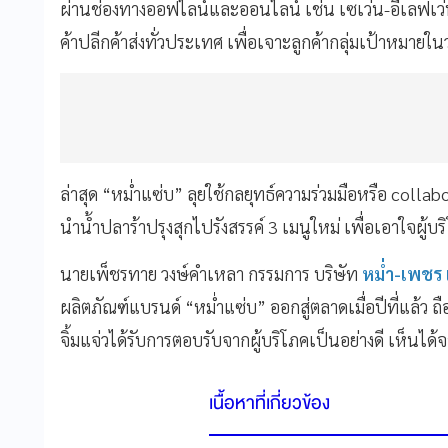
ผ่านช่องทางออฟไลน์และออนไลน์ เช่น เซเว่น-อีเลฟเว่น บ
ค้าปลีกค้าส่งทั่วประเทศ เพื่อเจาะลูกค้ากลุ่มเป้าหมายใน
ล่าสุด “หม่ำแซ่บ” ลุยใช้กลยุทธ์ความร่วมมือหรือ colla
นำน้ำปลาร้าปรุงสุกไปรังสรรค์ 3 เมนูใหม่ เพื่อเอาใจผู้
นายเพ็ชรทาย วงษ์คำเหลา กรรมการ บริษัท
หม่ำ-เพชร 
ผลิตภัณฑ์แบรนด์ “หม่ำแซ่บ” ออกสู่ตลาดเมื่อปีที่แล้ว ถือว่
จิ้มแจ่วได้รับการตอบรับจากผู้บริโภคเป็นอย่างดี เห็นได้จา
เนื้อหาที่เกี่ยวข้อง