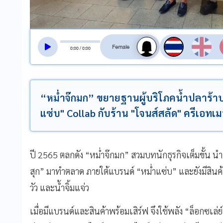
สลับเสียงอ่าน
0
:
00
/
0
:
00
“หม่ำจ๊กมก” ขยายฐานผู้บริโภคน้ำปลาร้าปรุ
แซ่บ" Collab กับร้าน "โจนส์สลัด" ครีเอทเ
ปี 2565 ตลกดัง “หม่ำจ๊กมก” สวมบทนักธุรกิจเต็มขั้น น
สุก” มาทำตลาด ภายใต้แบรนด์ “หม่ำแซ่บ” และยังมีสินค้า
วัว และน้ำจิ้มแจ่ว
เมื่อมีแบรนด์และสินค้าพร้อมเสิร์ฟ จึงใช้พลัง “ล็อกซเล