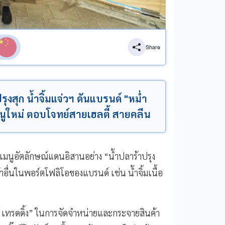
Share
งสุก น้ำจิ้มแจ่วฯ ดันแบรนด์ "หม่ำ
มนูใหม่ ตอบโจทย์สายเฮลตี้ สายคลีน
ำเมนูอัตลักษณ์แดนอิสานอย่าง “น้ำปลาร้าปรุง
อื่นในพอร์ตโฟลิโอของแบรนด์ เช่น น้ำจิ้มเนื้อ
่ย์ เทรดดิ้ง” ในการจัดจำหน่ายและกระจายสินค้า