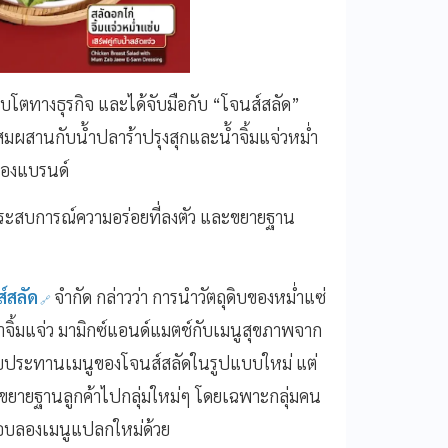
ิบโตทางธุรกิจ และได้จับมือกับ “โจนส์สลัด”
ผสานกับน้ำปลาร้าปรุงสุกและน้ำจิ้มแจ่วหม่ำ
งสองแบรนด์
ิดประสบการณ์ความอร่อยที่ลงตัว และขยายฐาน
์สลัด
จำกัด กล่าวว่า การนำวัตถุดิบของหม่ำแซ่
้ำจิ้มแจ่ว มามิกซ์แอนด์แมตช์กับเมนูสุขภาพจาก
รรับประทานเมนูของโจนส์สลัดในรูปแบบใหม่ แต่
ขยายฐานลูกค้าไปกลุ่มใหม่ๆ โดยเฉพาะกลุ่มคน
ชอบลองเมนูแปลกใหม่ด้วย