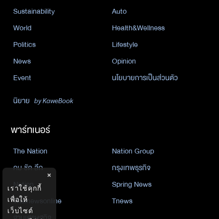
Sustainability
Auto
World
Health&Wellness
Politics
Lifestyle
News
Opinion
Event
นโยบายการเป็นส่วนตัว
นิยาย
by KaweBook
พาร์ทเนอร์
The Nation
Nation Group
คม ชัด ลึก
กรุงเทพธุรกิจ
×
Nation
Spring News
เราใช้คุกกี้
เพื่อให้
Thainewsonline
Tnews
เว็บไซต์
ฐานเศรษฐกิจ