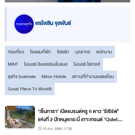
พรไพลิน จุลพันธ์
ท่องเที่ยว
โรงแรมที่พัก
รีสอร์ท
บุคลากร
พนักงาน
MINT
ไมเนอร์ อินเตอร์เนชั่นแนล
ไมเนอร์ โฮเทลส์
ธุรกิจ business
Minor Hotels
สถานที่ทำงานยอดเยี่ยม
Great Place To Work®
‘เซ็นทารา’ เปิดแบรนด์หรู 6 ดาว ‘รีเซิร์ฟ’
แห่งที่ 2 ปักหมุดกระบี่ เกาะเทรนด์ ‘Quiet
Luxury’ โตแรง
10 ส.ค. 2569 | 17:30