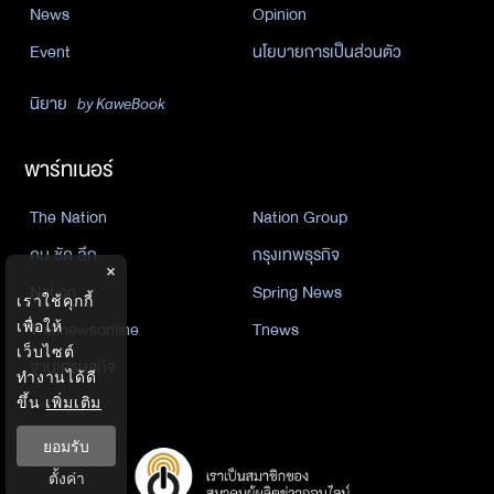
News
Opinion
Event
นโยบายการเป็นส่วนตัว
นิยาย
by KaweBook
พาร์ทเนอร์
The Nation
Nation Group
คม ชัด ลึก
กรุงเทพธุรกิจ
×
Nation
Spring News
เราใช้คุกกี้
Thainewsonline
Tnews
เพื่อให้
เว็บไซต์
ฐานเศรษฐกิจ
ทำงานได้ดี
ขึ้น
เพิ่มเติม
ยอมรับ
ตั้งค่า