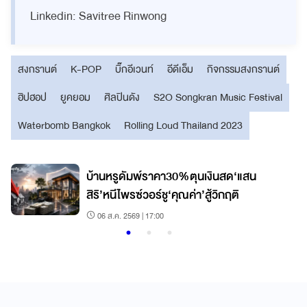
Linkedin: Savitree Rinwong
สงกรานต์
K-POP
บิ๊กอีเวนท์
อีดีเอ็ม
กิจกรรมสงกรานต์
ฮิปฮอป
ยูคยอม
ศิลปินดัง
S2O Songkran Music Festival
Waterbomb Bangkok
Rolling Loud Thailand 2023
บ้านหรูดัมพ์ราคา30%ตุนเงินสด‘แสน
สิริ’หนีไพรซ์วอร์ชู‘คุณค่า’สู้วิกฤติ
06 ส.ค. 2569 | 17:00