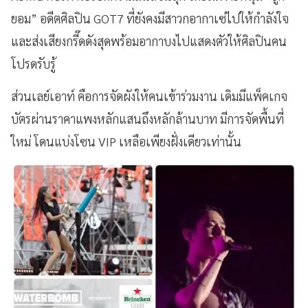
ยอม” อดีตศิลปิน GOT7 ที่ยังคงมีสาวกอากาเซ่ไปให้กำลังใจ
และส่งเสียงกรี๊ดดังสุดพร้อมอากาบงไปแสดงตัวให้ศิลปินคน
โปรดรับรู้
ส่วนเลย์เอาท์ คือการจัดผังให้คนเข้าร่วมงาน เดิมมีแพ็คเกจ
บัตรผ่านราคาแพงหลักแสนถึงหลักล้านบาท มีการจัดพื้นที่
ใหม่ โดนแบ่งโซน VIP เหลือเพียงฝั่งเดียวเท่านั้น