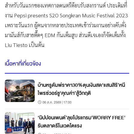
สำหรับวันแรกของเทศกาลดนตรีต้อบรับสงกรานต์ ประเดิมที่
งาน Pepsi presents S2O Songkran Music Festival 2023
เพราะวันแรก ผู้คนจากหลายประเทศเข้าร่วมงานอย่างคับคั่ง
มามันส์กับสายตื๊ดๆ EDM กันเต็มสูบ ส่วนดีเจเองก็จัดเต็มทั้ง
Liu Tiesto เป็นต้น
เนื้อหาที่เกี่ยวข้อง
บ้านหรูดัมพ์ราคา30%ตุนเงินสด‘แสนสิริ’หนี
ไพรซ์วอร์ชู‘คุณค่า’สู้วิกฤติ
06 ส.ค. 2569 | 17:00
‘นิปปอนเพนต์’ลุยโปรแกรม'WORRY FREE'
รับตลาดรีโนเวตโตแรง