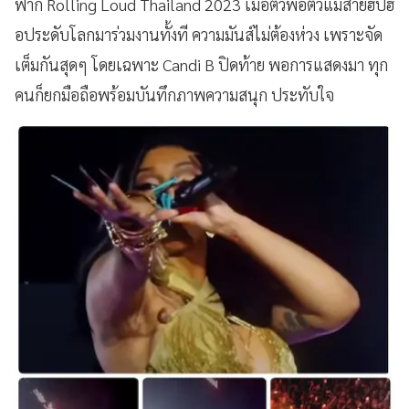
ฟาก Rolling Loud Thailand 2023 เมื่อตัวพ่อตัวแม่สายฮิปฮ
อประดับโลกมาร่วมงานทั้งที ความมันส์ไม่ต้องห่วง เพราะจัด
เต็มกันสุดๆ โดยเฉพาะ Candi B ปิดท้าย พอการแสดงมา ทุก
คนก็ยกมือถือพร้อมบันทึกภาพความสนุก ประทับใจ