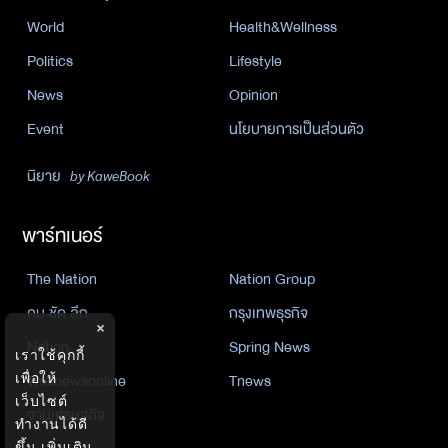
World
Health&Wellness
Politics
Lifestyle
News
Opinion
Event
นโยบายการเป็นส่วนตัว
นิยาย
by KaweBook
พาร์ทเนอร์
The Nation
Nation Group
คม ชัด ลึก
กรุงเทพธุรกิจ
×
Nation
Spring News
เราใช้คุกกี้
Thainewsonline
Tnews
เพื่อให้
เว็บไซต์
ฐานเศรษฐกิจ
ทำงานได้ดี
ขึ้น
เพิ่มเติม