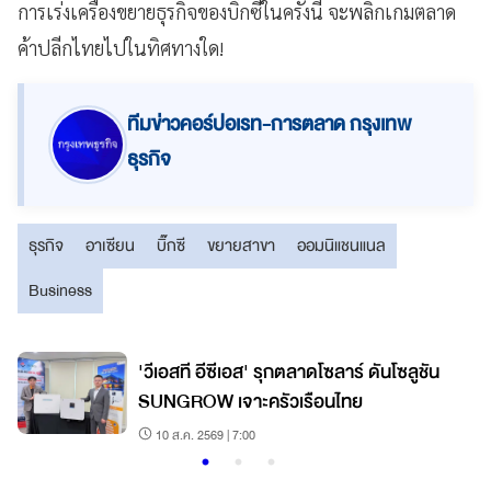
การเร่งเครื่องขยายธุรกิจของบิ๊กซีในครั้งนี้ จะพลิกเกมตลาด
ค้าปลีกไทยไปในทิศทางใด!
ทีมข่าวคอร์ปอเรท-การตลาด กรุงเทพ
ธุรกิจ
ธุรกิจ
อาเซียน
บิ๊กซี
ขยายสาขา
ออมนิแชนแนล
Business
'วีเอสที อีซีเอส' รุกตลาดโซลาร์ ดันโซลูชัน
SUNGROW เจาะครัวเรือนไทย
10 ส.ค. 2569 | 7:00