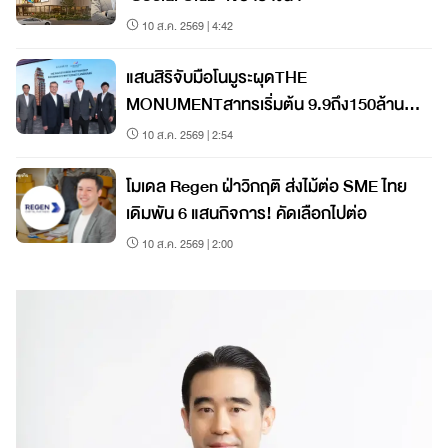
10 ส.ค. 2569 | 4:42
แสนสิริจับมือโนมูระผุดTHE
MONUMENTสาทรเริ่มต้น 9.9ถึง150ล้าน
เจาะHNWIs
10 ส.ค. 2569 | 2:54
โมเดล Regen ฝ่าวิกฤติ ส่งไม้ต่อ SME ไทย
เดิมพัน 6 แสนกิจการ! คัดเลือกไปต่อ
10 ส.ค. 2569 | 2:00