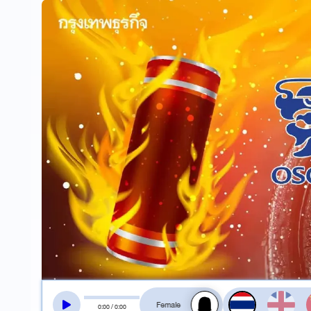
สลับเสียงอ่าน
0
:
00
/
0
:
00