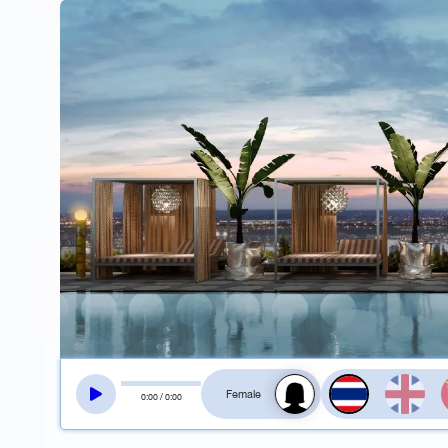
สลับเสียงอ่าน
0
:
00
/
0
:
00