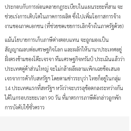
ประกอบกับการผ่อนคลายกฎระเบียบในแผนระยะที่สาม จะ
ช่วยเร่งการเติบโตในภาคการผลิต ซึ่งไปเพิ่มโอกาสการจ้าง
งานของภาคเอกชน (ที่ช่วยชดเชยการเลิกจ้างในภาครัฐด้วย)
แม้นโยบายการเก็บภาษีต่างตอบแทน จะถูกมองเป็น
สัญญาณลบต่อเศรษฐกิจโลก และผลักให้นานาประเทศอยู่
ฝั่งตรงข้ามของโต๊ะเจรจา ทีมเศรษฐกิจทรัมป์ ประเมินแล้วว่า
ประเทศคู่ค้าส่วนใหญ่ จะไม่กล้าผลีผลามเพิกเฉยข้อเสนอ
เจรจาการค้ากับสหรัฐฯ โดยตามข่าวระบุว่า ไทยก็อยู่ในกลุ่ม
14 ประเทศแรกที่สหรัฐฯ หวังว่าจะบรรลุข้อตกลงระหว่างกัน
ได้ในกรอบระยะเวลา 90 วัน ที่มาตรการภาษีดังกล่าวถูกพัก
การบังคับใช้ชั่วคราว