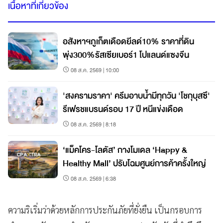
เนื้อหาที่เกี่ยวข้อง
อสังหาฯภูเก็ตเดือดยีลด์10% ราคาที่ดิน
พุ่ง300%รัสเซียเบอร์1 โปแลนด์แซงจีน
08 ส.ค. 2569 | 10:00
'สงครามราคา' ครีมอาบน้ำมีทุกวัน 'โชกุบุสซึ'
รีเฟรชแบรนด์รอบ 17 ปี หนีแข่งเดือด
08 ส.ค. 2569 | 8:18
‘แม็คโคร-โลตัส’ กางโมเดล ‘Happy &
Healthy Mall’ ปรับโฉมศูนย์การค้าครั้งใหญ่
08 ส.ค. 2569 | 6:38
ความริเริ่มว่าด้วยหลักการประกันภัยที่ยั่งยืน เป็นกรอบการ