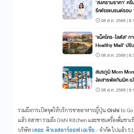
'สงครามราคา' ครีมอาบน้ำ
รีเฟรชแบรนด์รอบ 17
08 ส.ค. 2569 | 8:
‘แม็คโคร-โลตัส’ กางโมเดล ‘Happy &
Healthy Mall’ ปรับ
08 ส.ค. 2569 | 6:
สมรภูมิ Mom Moments
งัดสารพัดกิมมิค เป
08 ส.ค. 2569 | 6:
รวมถึงการเปิดจุดให้บริการขายอาหารญี่ปุ่น
Oishi
to Go 
แล้ว 8สาขา รวมถึง Oishi Kitchen และขายเครื่องดื่มชาเช
บริษัท
เดอะ คิวเอสอาร์ออฟ เอเชีย
จำกัด ไปแล้ว 51