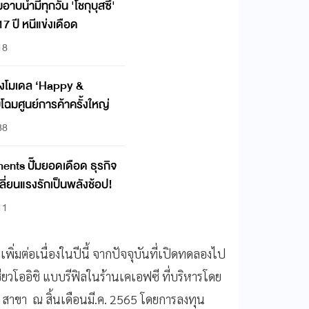
มีทุกวัน 'โชกุบุสซึ'
 ปี หนีแข่งเดือด
18
โฉมศูนย์การค้าครั้งใหญ่
38
 ปั๊มยอดเดือด ธุรกิจ
ลี่ยนแรงรักเป็นพลังช้อป!
11
เพิ่มต่อเนื่องในปีนี้ จากปัจจุบันที่เปิดทดลองไป
ียวโออิชิ แบบรีฟิลในร้านเคเอฟซี ที่บริหารโดย
 สาขา ณ สิ้นเดือนมี.ค. 2565 โดยการลงทุน