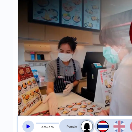
สลับเสียงอ่าน
0
:
00
/
0
:
00