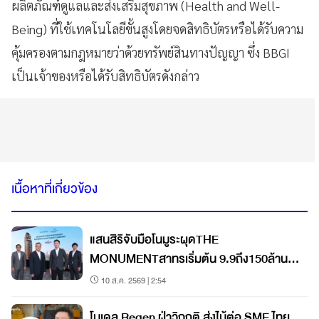
ผลิตภัณฑ์ดูแลและส่งเสริมสุขภาพ (Health and Well-
Being) ที่ใช้เทคโนโลยีขั้นสูงโดยจดสิทธิบัตรหรือได้รับความ
คุ้มครองตามกฎหมายว่าด้วยทรัพย์สินทางปัญญา ซึ่ง BBGI
เป็นเจ้าของหรือได้รับสิทธิบัตรดังกล่าว
เนื้อหาที่เกี่ยวข้อง
แสนสิริจับมือโนมูระผุดTHE
MONUMENTสาทรเริ่มต้น 9.9ถึง150ล้าน
เจาะHNWIs
10 ส.ค. 2569 | 2:54
โมเดล Regen ฝ่าวิกฤติ ส่งไม้ต่อ SME ไทย