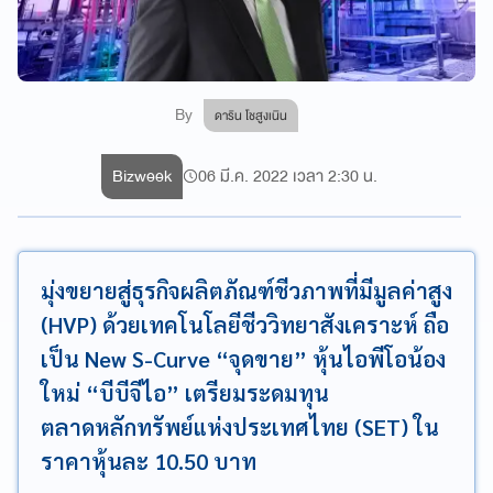
By
ดาริน โชสูงเนิน
Bizweek
06 มี.ค. 2022 เวลา 2:30 น.
มุ่งขยายสู่ธุรกิจผลิตภัณฑ์ชีวภาพที่มีมูลค่าสูง
(HVP) ด้วยเทคโนโลยีชีววิทยาสังเคราะห์ ถือ
เป็น New S-Curve “จุดขาย” หุ้นไอพีโอน้อง
ใหม่ “บีบีจีไอ” เตรียมระดมทุน
ตลาดหลักทรัพย์แห่งประเทศไทย (SET) ใน
ราคาหุ้นละ 10.50 บาท