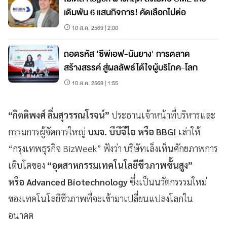
เดิมพัน 6 แสนกิจการ! คัดเลือกไปต่อ
10 ส.ค. 2569 | 2:00
ถอดรหัส 'ซีพีเอฟ-นันยาง' การตลาด
สร้างสรรค์ สู่ผลลัพธ์ได้ใจผู้บริโภค-โลก
10 ส.ค. 2569 | 1:55
“กิตติพงศ์ ลิ่มสุวรรณโรจน์”
ประธานเจ้าหน้าที่บริหารและ
กรรมการผู้จัดการใหญ่
บมจ. บีบีจีไอ หรือ BBGI
เล่าให้
“กรุงเทพธุรกิจ BizWeek” ฟังว่า บริษัทเล็งเห็นศักยภาพการ
เติบโตของ
“อุตสาหกรรมเทคโนโลยีชีวภาพขั้นสูง”
หรือ Advanced Biotechnology
ซึ่งเป็นนวัตกรรรมใหม่
ของเทคโนโลยีชีวภาพที่จะเข้ามาเปลี่ยนแปลงโลกใน
อนาคต