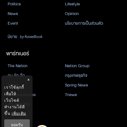
Politics
Lifestyle
News
Opinion
Event
นโยบายการเป็นส่วนตัว
นิยาย
by KaweBook
พาร์ทเนอร์
The Nation
Nation Group
คม ชัด ลึก
กรุงเทพธุรกิจ
×
Nation
Spring News
เราใช้คุกกี้
Thainewsonline
Tnews
เพื่อให้
เว็บไซต์
ฐานเศรษฐกิจ
ทำงานได้ดี
ขึ้น
เพิ่มเติม
ยอมรับ