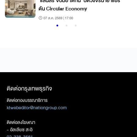
'แสนสิริ'จับมือ'ไดกิ้น' ปิดวงจรน้ำยาแอร์
ดัน Circular Economy
07 ส.ค. 2569 | 17:00
ติดต่อกรุงเทพธุรกิจ
ติดต่อกองบรรณาธิการ
ktwebeditor@nationgroup.com
ติดต่อลงโฆษณา
- อัลเลียซ สะอิ