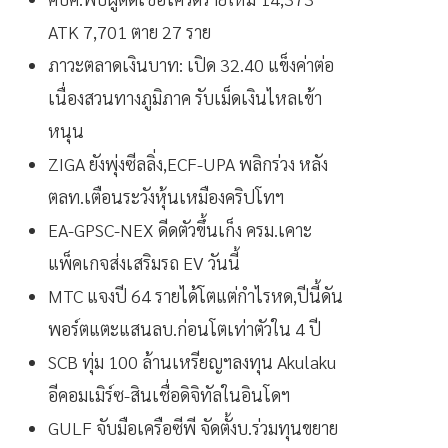
ATK 7,701 ตาย 27 ราย
ภาวะตลาดเงินบาท: เปิด 32.40 แข็งค่าต่อ
เนื่องสวนทางภูมิภาค รับเม็ดเงินไหลเข้า
หนุน
ZIGA ยังพุ่งซีลลิ่ง,ECF-UPA พลิกร่วง หลัง
ตลท.เตือนระวังหุ้นเหมืองคริปโทฯ
EA-GPSC-NEX ดีดตัวขึ้นเก็ง ครม.เคาะ
แพ็คเกจส่งเสริมรถ EV วันนี้
MTC แจงปี 64 รายได้โตแต่กำไรหด,ปีนี้ดัน
พอร์ตแตะแสนลบ.ก่อนโตเท่าตัวใน 4 ปี
SCB ทุ่ม 100 ล้านเหรียญฯลงทุน Akulaku
อีคอมเมิร์ซ-สินเชื่อดิจิทัลในอินโดฯ
GULF จับมือเครือซีพี จัดตั้งบ.ร่วมทุนขยาย