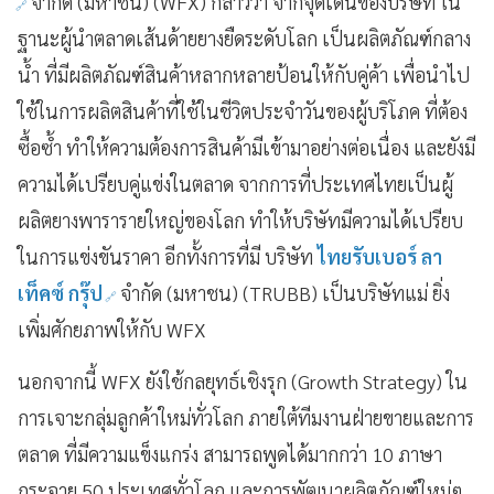
จำกัด (มหาชน) (WFX) กล่าวว่า จากจุดเด่นของบริษัท ใน
ฐานะผู้นำตลาดเส้นด้ายยางยืดระดับโลก เป็นผลิตภัณฑ์กลาง
น้ำ ที่มีผลิตภัณฑ์สินค้าหลากหลายป้อนให้กับคู่ค้า เพื่อนำไป
ใช้ในการผลิตสินค้าที่ใช้ในชีวิตประจำวันของผู้บริโภค ที่ต้อง
ซื้อซ้ำ ทำให้ความต้องการสินค้ามีเข้ามาอย่างต่อเนื่อง และยังมี
ความได้เปรียบคู่แข่งในตลาด จากการที่ประเทศไทยเป็นผู้
ผลิตยางพารารายใหญ่ของโลก ทำให้บริษัทมีความได้เปรียบ
ในการแข่งขันราคา อีกทั้งการที่มี บริษัท
ไทยรับเบอร์ ลา
เท็คซ์ กรุ๊ป
จำกัด (มหาชน) (TRUBB) เป็นบริษัทแม่ ยิ่ง
เพิ่มศักยภาพให้กับ WFX
นอกจากนี้ WFX ยังใช้กลยุทธ์เชิงรุก (Growth Strategy) ใน
การเจาะกลุ่มลูกค้าใหม่ทั่วโลก ภายใต้ทีมงานฝ่ายขายและการ
ตลาด ที่มีความแข็งแกร่ง สามารถพูดได้มากกว่า 10 ภาษา
กระจาย 50 ประเทศทั่วโลก และการพัฒนาผลิตภัณฑ์ใหม่ๆ