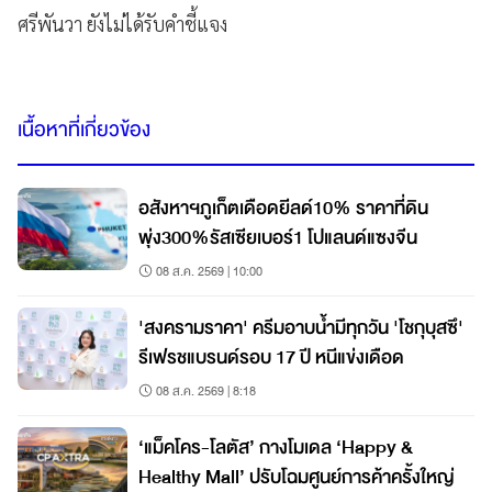
ศรีพันวา ยังไม่ได้รับคำชี้แจง
เนื้อหาที่เกี่ยวข้อง
อสังหาฯภูเก็ตเดือดยีลด์10% ราคาที่ดิน
พุ่ง300%รัสเซียเบอร์1 โปแลนด์แซงจีน
08 ส.ค. 2569 | 10:00
'สงครามราคา' ครีมอาบน้ำมีทุกวัน 'โชกุบุสซึ'
รีเฟรชแบรนด์รอบ 17 ปี หนีแข่งเดือด
08 ส.ค. 2569 | 8:18
‘แม็คโคร-โลตัส’ กางโมเดล ‘Happy &
Healthy Mall’ ปรับโฉมศูนย์การค้าครั้งใหญ่