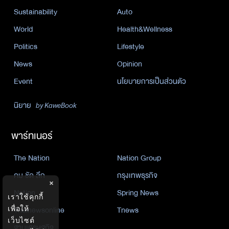
Sustainability
Auto
World
Health&Wellness
Politics
Lifestyle
News
Opinion
Event
นโยบายการเป็นส่วนตัว
นิยาย
by KaweBook
พาร์ทเนอร์
The Nation
Nation Group
คม ชัด ลึก
กรุงเทพธุรกิจ
×
Nation
Spring News
เราใช้คุกกี้
เพื่อให้
Thainewsonline
Tnews
เว็บไซต์
ฐานเศรษฐกิจ