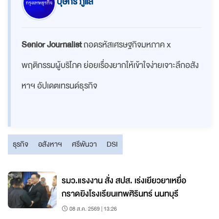
บุษกร ภู่แส
Senior Journalist
ถอดรหัสเศรษฐกิจมหภาค x
พฤติกรรมผู้บริโภค ย่อยเรื่องยากให้เข้าใจง่ายเจาะลึกอสัง
หาฯ อัปเดตเทรนด์ธุรกิจ
ธุรกิจ
อสังหาฯ
ศรีพันวา
DSI
า
รมว.แรงงาน สั่ง สปส. เร่งเยียวยาเหยื่อ
กราดยิงโรงเรียนเทพศิรินทร์ นนทบุรี
08 ส.ค. 2569 | 13:26