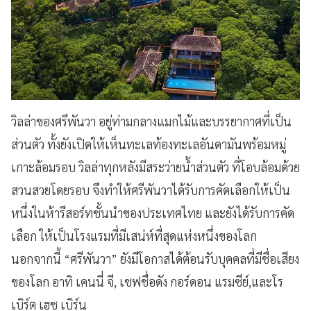
วิลล่าของศรีพันวา อยู่ท่ามกลางแมกไม้และบรรยากาศที่เป็น
ส่วนตัว ทั้งยังเปิดให้เห็นทะเลท้องทะเลอันดามันพร้อมหมู่
เกาะล้อมรอบ วิลล่าทุกหลังมีสระว่ายน้ำส่วนตัว ที่โอบล้อมด้วย
สวนสวยโดยรอบ จึงทำให้ศรีพันวาได้รับการคัดเลือกให้เป็น
หนึ่งในห้ารีสอร์ทชั้นนำของประเทศไทย และยังได้รับการคัด
เลือก ให้เป็นโรงแรมที่มีเสน่ห์ที่สุดแห่งหนึ่งของโลก
นอกจากนี้ “ศรีพันวา” ยังมีโอกาสได้ต้อนรับบุคคลที่มีชื่อเสียง
ของโลก อาทิ เคนนี่ จี, เชฟชื่อดัง กอร์ดอน แรมซีย์,และโร
เบิร์ต เฮช เบิร์น