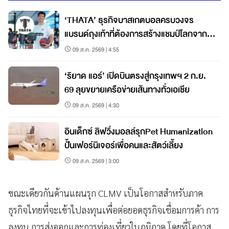
‘THATA’ ธุรกิจบาสเกตบอลครบวงจร
แบรนด์ถุงเท้าที่ต้องการสร้างแชมป์โลกจาก
ชลบุรี
09 ส.ค. 2569 | 4:55
‘ริยาด แอร์’ เปิดบินตรงสู่กรุงเทพฯ 2 ก.ย.
69 ลุยขยายเครือข่ายเส้นทางทั่วเอเชีย
09 ส.ค. 2569 | 4:30
อินเด็กซ์ ลิฟวิ่งมอลล์รุกPet Humanization
ปั้นเฟอร์นิเจอร์เพื่อคนและสัตว์เลี้ยง
09 ส.ค. 2569 | 3:00
ขณะเดียวกันด้านแผนรุก CLMV เป็นโอกาสสำหรับภาค
ธุรกิจไทยที่จะเข้าไปลงทุนเพื่อต่อยอดธุรกิจเชื่อมการค้า การ
ลงทุน การส่งออกและการท่องเที่ยวในภูมิภาค โดยที่โอกาส