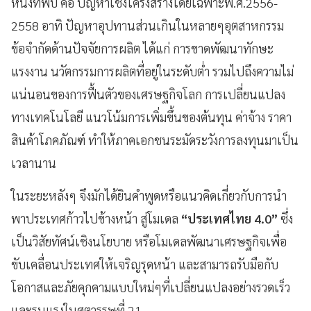
หนึ่งที่พบ คือ ปัญหาเชิงโครงสร้างโดยเฉพาะพ.ศ.2556-
2558 อาทิ ปัญหาอุปทานส่วนเกินในหลายๆอุตสาหกรรม
ข้อจำกัดด้านปัจจัยการผลิต ได้แก่ การขาดพัฒนาทักษะ
แรงงาน นวัตกรรมการผลิตที่อยู่ในระดับต่ำ รวมไปถึงความไม่
แน่นอนของการฟื้นตัวของเศรษฐกิจโลก การเปลี่ยนแปลง
ทางเทคโนโลยี แนวโน้มการเพิ่มขึ้นของต้นทุน ค่าจ้าง ราคา
สินค้าโภคภัณฑ์ ทำให้ภาคเอกชนระมัดระวังการลงทุนมาเป็น
เวลานาน
ในระยะหลังๆ จึงมักได้ยินคำพูดหรือแนวคิดเกี่ยวกับการนำ
พาประเทศก้าวไปข้างหน้า สู่โมเดล
“ประเทศไทย 4.0”
ซึ่ง
เป็นวิสัยทัศน์เชิงนโยบาย หรือโมเดลพัฒนาเศรษฐกิจเพื่อ
ขับเคลื่อนประเทศให้เจริญรุดหน้า และสามารถรับมือกับ
โอกาสและภัยคุกคามแบบใหม่ๆที่เปลี่ยนแปลงอย่างรวดเร็ว
และรุนแรงในศตวรรษที่ 21