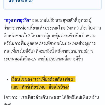
แล้วหรือยัง?
“กรุงเทพธุรกิจ”
สอบถามไปยัง
นายยุทธศักดิ์ สุภสร ผู้
ว่าการการท่องเที่ยวแห่งประเทศไทย (ททท.)
เกี่ยวกับความ
คืบหน้าของทั้ง 2 โครงการรัฐกระตุ้นท่องเที่ยวซึ่งเป็นความ
หวังในการฟื้นฟูตลาดท่องเที่ยวภายในประเทศช่วงฤดูกาล
ท่องเที่ยว (ไฮซีซั่น) ที่จะมาถึงนี้ หลังจากสถานการณ์การ
ระบาดของ
โควิด-19
ภายในประเทศคลี่คลายดีขึ้น
เงื่อนไขของ “เราเที่ยวด้วยกัน เฟส 3”
และ “ทัวร์เที่ยวไทย” มีอะไรบ้าง?
โครงการ
“
เราเที่ยวด้วยกัน เฟส 3
”
ให้สิทธิใหม่เพิ่ม 2 ล้าน
สิทธิ