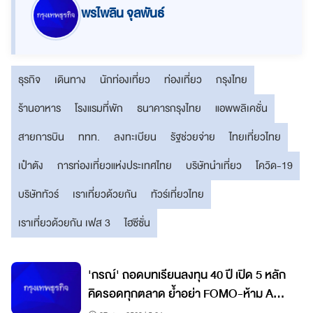
พรไพลิน จุลพันธ์
ธุรกิจ
เดินทาง
นักท่องเที่ยว
ท่องเที่ยว
กรุงไทย
ร้านอาหาร
โรงแรมที่พัก
ธนาคารกรุงไทย
แอพพลิเคชั่น
สายการบิน
ททท.
ลงทะเบียน
รัฐช่วยจ่าย
ไทยเที่ยวไทย
เป๋าตัง
การท่องเที่ยวแห่งประเทศไทย
บริษัทนำเที่ยว
โควิด-19
บริษัททัวร์
เราเที่ยวด้วยกัน
ทัวร์เที่ยวไทย
เราเที่ยวด้วยกัน เฟส 3
ไฮซีซั่น
'กรณ์' ถอดบทเรียนลงทุน 40 ปี เปิด 5 หลัก
คิดรอดทุกตลาด ย้ำอย่า FOMO-ห้าม All
In วินัยคือกุญแจสร้างมั่งคั่ง