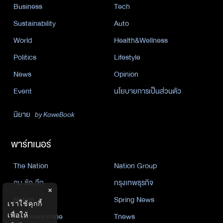
Business
Tech
Sustainability
Auto
World
Health&Wellness
Politics
Lifestyle
News
Opinion
Event
นโยบายการเป็นส่วนตัว
นิยาย
by KaweBook
พาร์ทเนอร์
The Nation
Nation Group
คม ชัด ลึก
กรุงเทพธุรกิจ
×
Nation
Spring News
เราใช้คุกกี้
เพื่อให้
Thainewsonline
Tnews