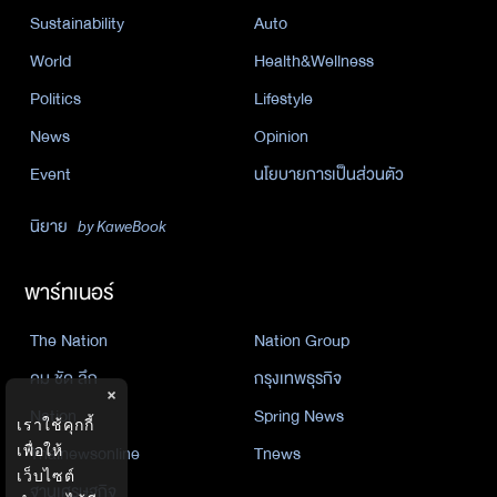
Sustainability
Auto
World
Health&Wellness
Politics
Lifestyle
News
Opinion
Event
นโยบายการเป็นส่วนตัว
นิยาย
by KaweBook
พาร์ทเนอร์
The Nation
Nation Group
คม ชัด ลึก
กรุงเทพธุรกิจ
×
Nation
Spring News
เราใช้คุกกี้
Thainewsonline
Tnews
เพื่อให้
เว็บไซต์
ฐานเศรษฐกิจ