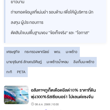
ยาวนาน
ถ่ายทอดข้อมูลที่แม่นยำ รอบด้าน เพื่อให้ผู้บริหาร นัก
ลงทุน ผู้ประกอบการ
ตัดสินใจบนพื้นฐานของ “ข้อเท็จจริง” และ “โอกาส”
เศรษฐกิจ
กระทรวงพาณิชย์
พณ.
มะพร้าว
นายจุรินทร์ ลักษณวิศิษฏ์
มะพร้าวน้ำหอม
ลิงเก็บมะพร้าว
กะทิ
PETA
ง
อสังหาฯภูเก็ตเดือดยีลด์10% ราคาที่ดิน
พุ่ง300%รัสเซียเบอร์1 โปแลนด์แซงจีน
08 ส.ค. 2569 | 10:00