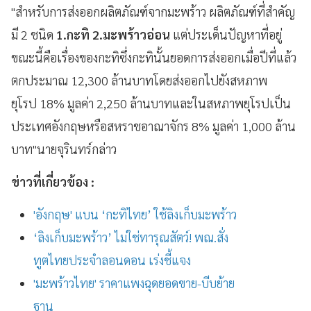
"สำหรับการส่งออกผลิตภัณฑ์จากมะพร้าว ผลิตภัณฑ์ที่สำคัญ
มี 2 ชนิด
1.กะทิ 2.มะพร้าวอ่อน
แต่ประเด็นปัญหาที่อยู่
ขณะนี้คือเรื่องของกะทิซึ่งกะทินั้นยอดการส่งออกเมื่อปีที่แล้ว
ตกประมาณ 12,300 ล้านบาทโดยส่งออกไปยังสหภาพ
ยุโรป 18% มูลค่า 2,250 ล้านบาทและในสหภาพยุโรปเป็น
ประเทศอังกฤษหรือสหราชอาณาจักร 8% มูลค่า 1,000 ล้าน
บาท"นายจุรินทร์กล่าว
ข่าวที่เกี่ยวข้อง :
'อังกฤษ' แบน ‘กะทิไทย’ ใช้ลิงเก็บมะพร้าว
‘ลิงเก็บมะพร้าว’ ไม่ใช่ทารุณสัตว์! พณ.สั่ง
ทูตไทยประจำลอนดอน เร่งชี้แจง
'มะพร้าวไทย' ราคาแพงฉุดยอดขาย-บีบย้าย
ฐาน