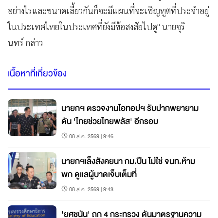
อย่างไรและขนาดเลี้ยวกันก็จะมีแผนที่จะเชิญทูตที่ประจำอยู่
ในประเทศไทยในประเทศที่ยังมีข้อสงสัยไปดู" นายจุริ
นทร์ กล่าว
เนื้อหาที่เกี่ยวข้อง
นายกฯ ตรวจงานโอทอปฯ รับปากพยายาม
ดัน 'ไทยช่วยไทยพลัส' อีกรอบ
08 ส.ค. 2569 | 9:46
นายกฯเล็งสังคยนา กม.ปืน ไม่ใช่ จนท.ห้าม
พก ดูแลผู้บาดเจ็บเต็มที่
08 ส.ค. 2569 | 9:43
'ยศชนัน' ถก 4 กระทรวง ดันมาตรฐานความ