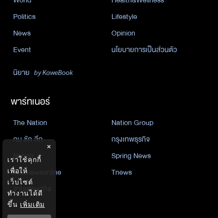
Politics
Lifestyle
News
Opinion
Event
นโยบายการเป็นส่วนตัว
นิยาย
by KaweBook
พาร์ทเนอร์
The Nation
Nation Group
คม ชัด ลึก
กรุงเทพธุรกิจ
×
Nation
Spring News
เราใช้คุกกี้
Thainewsonline
Tnews
เพื่อให้
เว็บไซต์
ฐานเศรษฐกิจ
ทำงานได้ดี
ขึ้น
เพิ่มเติม