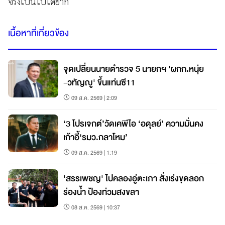
จริงเป็นไปได้ยาก
เนื้อหาที่เกี่ยวข้อง
จุดเปลี่ยนนายตำรวจ 5 นายกฯ 'ผกก.หนุ่ย
-วทัญญู' ขึ้นแท่นซี11
09 ส.ค. 2569 | 2:09
‘3 โปรเจกต์’วัดเคพีไอ ‘อดุลย์’ ความมั่นคง
เก้าอี้‘รมว.กลาโหม’
09 ส.ค. 2569 | 1:19
'สรรเพชญ' ไปคลองอู่ตะเภา สั่งเร่งขุดลอก
ร่องน้ำ ป้องท่วมสงขลา
08 ส.ค. 2569 | 10:37