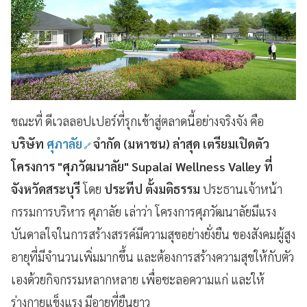
ขณะที่
ดีเวลลอปเปอร์ที่รุกเข้าสู่ตลาดนี้อย่างจริงจัง
คือ
บริษัท
ศุภาลัย
จำกัด (มหาชน) ล่าสุด เตรียมเปิดตัว
โครงการ "ศุภวัฒนาลัย" Supalai Wellness Valley ที่
จังหวัดสระบุรี
โดย
ประทีป
ตั้งมติธรรม
ประธานเจ้าหน้า
กรรมการบริหาร
ศุภาลัย
เล่าว่า
โครงการ
ศุภวัฒนาลัย
มีแรง
บันดาลใจในการสร้างสรรค์มีความสุขอย่างยั่งยืน
ของสังคมผู้สูง
อายุที่มีจำนวนเพิ่มมากขึ้น
และต้องการสร้างความสุขให้กับตัว
เองด้วยกิจกรรมหลากหลาย
เพื่อชะลอความแก่
และให้
ร่างกายแข็งแรง
มีอายุที่ยืนยาว