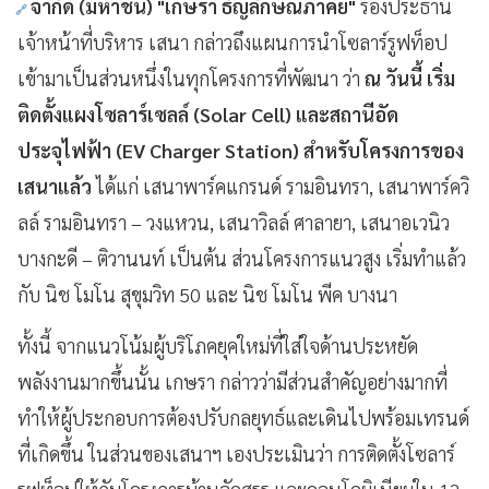
จำกัด (มหาชน
)
"
เกษรา
ธัญลักษณ์ภาคย์"
รองประธาน
เจ้าหน้าที่บริหาร
เสนา
กล่าวถึงแผนการนำโซลาร์รูฟท็อป
เข้ามาเป็นส่วนหนึ่งในทุกโครงการที่พัฒนา
ว่า
ณ วันนี้ เริ่ม
ติดตั้งแผงโซลาร์เซลล์ (Solar Cell) และสถานีอัด
ประจุไฟฟ้า (EV Charger Station) สำหรับโครงการของ
เสนาแล้ว
ได้แก่
เสนาพาร์คแกรนด์
รามอินทรา
,
เสนาพาร์ควิ
ลล์
รามอินทรา
–
วงแหวน
,
เสนาวิลล์
ศาลายา
,
เสนาอเวนิว
บางกะดี
–
ติวานนท์
เป็นต้น
ส่วนโครงการแนวสูง
เริ่มทำแล้ว
กับ
นิช
โมโน
สุขุมวิท
50
และ
นิช
โมโน
พีค
บางนา
ทั้งนี้
จากแนวโน้มผู้บริโภคยุคใหม่ที่ใส่ใจด้านประหยัด
พลังงานมากขึ้นนั้น
เกษรา
กล่าวว่ามีส่วนสำคัญอย่างมากที่
ทำให้ผู้ประกอบการต้องปรับกลยุทธ์และเดินไปพร้อมเทรนด์
ที่เกิดขึ้น
ในส่วนของเสนาฯ
เองประเมินว่า
การติดตั้งโซลาร์