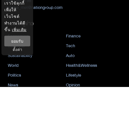
02-338-3198
เราใช้คุกกี้
metika_met@nationgroup.com
เพื่อให้
เว็บไซต์
หมวดหมู่ข่าว
ทำงานได้ดี
ขึ้น
เพิ่มเติม
Economics
Finance
ยอมรับ
Business
Tech
ตั้งค่า
Sustainability
Auto
World
Health&Wellness
Politics
Lifestyle
News
Opinion
Event
นโยบายการเป็นส่วนตัว
นิยาย
by KaweBook
พาร์ทเนอร์