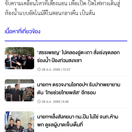
จับความเคลื่อนไหวที่เตียงนอน
เพื่อเปิด
-
ปิดไฟทางเดินสู่
ห้องน้ำแบบอัตโนมัติในตอนกลางคืน
เป็นต้น
เนื้อหาที่เกี่ยวข้อง
'สรรเพชญ' ไปคลองอู่ตะเภา สั่งเร่งขุดลอก
ร่องน้ำ ป้องท่วมสงขลา
08 ส.ค. 2569 | 10:37
นายกฯ ตรวจงานโอทอปฯ รับปากพยายาม
ดัน 'ไทยช่วยไทยพลัส' อีกรอบ
08 ส.ค. 2569 | 9:46
นายกฯเล็งสังคยนา กม.ปืน ไม่ใช่ จนท.ห้าม
พก ดูแลผู้บาดเจ็บเต็มที่