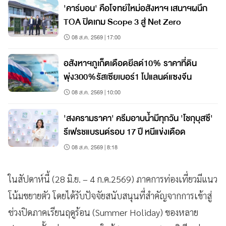
'คาร์บอน' คือโจทย์ใหม่อสังหาฯ เสนาฯผนึก
TOA ปิดเกม Scope 3 สู่ Net Zero
08 ส.ค. 2569 | 17:00
อสังหาฯภูเก็ตเดือดยีลด์10% ราคาที่ดิน
พุ่ง300%รัสเซียเบอร์1 โปแลนด์แซงจีน
08 ส.ค. 2569 | 10:00
'สงครามราคา' ครีมอาบน้ำมีทุกวัน 'โชกุบุสซึ'
รีเฟรชแบรนด์รอบ 17 ปี หนีแข่งเดือด
08 ส.ค. 2569 | 8:18
ในสัปดาห์นี้ (28 มิ.ย. – 4 ก.ค.2569) ภาคการท่องเที่ยวมีแนว
โน้มขยายตัว โดยได้รับปัจจัยสนับสนุนที่สำคัญจากการเข้าสู่
ช่วงปิดภาคเรียนฤดูร้อน (Summer Holiday) ของหลาย