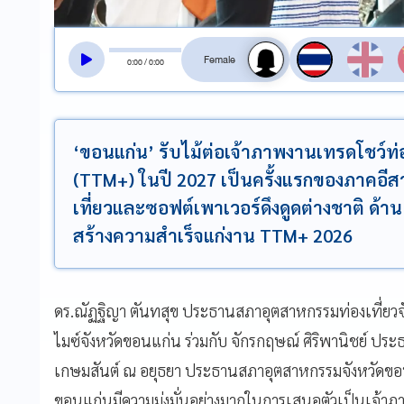
สลับเสียงอ่าน
0
:
00
/
0
:
00
‘ขอนแก่น’ รับไม้ต่อเจ้าภาพงานเทรดโชว์ท่อ
(TTM+) ในปี 2027 เป็นครั้งแรกของภาคอีส
เที่ยวและซอฟต์เพาเวอร์ดึงดูดต่างชาติ ด้า
สร้างความสำเร็จแก่งาน TTM+ 2026
ดร.ณัฏฐิญา ตันทสุข ประธานสภาอุตสาหกรรมท่องเที่ยว
ไมซ์จังหวัดขอนแก่น ร่วมกับ จักรกฤษณ์ ศิริพานิชย์ 
เกษมสันต์ ณ อยุธยา ประธานสภาอุตสาหกรรมจังหวัดขอน
ขอนแก่นมีความมุ่งมั่นอย่างมากในการเสนอตัวเป็นเจ้าภ