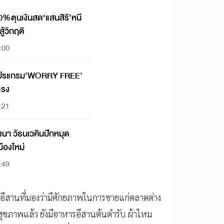
0%ตุนเงินสด‘แสนสิริ’หนี
ู้วิกฤติ
:00
ยโปรแกรม'WORRY FREE'
แรง
:21
งนา วัธนเวคินปักหมุด
มืองใหม่
:49
คอีสานที่มองว่ามีศักยภาพในการขายแก่ตลาดต่าง
ุขภาพแล้ว ยังมีอาหารอีสานต้นตำรับ ผ้าไหม