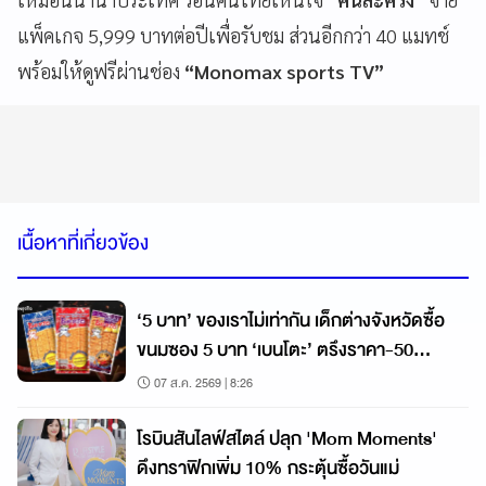
แพ็คเกจ 5,999 บาทต่อปีเพื่อรับชม ส่วนอีกกว่า 40 แมทช์
พร้อมให้ดูฟรีผ่านช่อง
“Monomax sports TV”
เนื้อหาที่เกี่ยวข้อง
‘5 บาท’ ของเราไม่เท่ากัน เด็กต่างจังหวัดซื้อ
ขนมซอง 5 บาท ‘เบนโตะ’ ตรึงราคา-50
สตางค์ก็ขึ้นไม่ได้
07 ส.ค. 2569 | 8:26
โรบินสันไลฟ์สไตล์ ปลุก 'Mom Moments'
ดึงทราฟิกเพิ่ม 10% กระตุ้นซื้อวันแม่