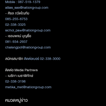
Mobile : 087-519-1379
allias_sae@nationgroup.com
- ศิชล ภวัตโณทัย
085-255-6753
02-338-3325
sichol_paw@nationgroup.com
- เชลงพจน์ บุญซื่อ
081-934-2937
chalengpot@nationgroup.com
สมัครสมาชิก
ติดต่อเบอร์ 02-338-3000
ติดต่อ Media Partners
- เมธิกา เมธาพิทักษ์
02-338-3198
metika_met@nationgroup.com
หมวดหมู่ข่าว