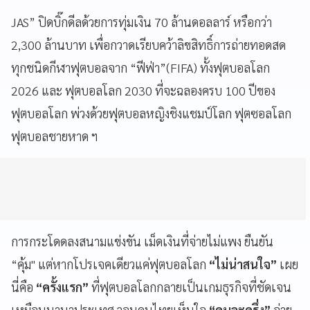
JAS” ปิดบิ๊กดีลด้วยการทุ่มเงิน 70 ล้านดอลลาร์ หรือกว่า
2,300 ล้านบาท เพื่อกวาดเรียบคว้าลิขสิทธิ์การถ่ายทอดสด
ทุกชนิดกีฬาฟุตบอลจาก “ฟีฟ่า”(FIFA) ทั้งฟุตบอลโลก
2026 และ ฟุตบอลโลก 2030 ที่จะฉลองครบ 100 ปีของ
ฟุตบอลโลก พ่วงด้วยฟุตบอลหญิงชิงแชมป์โลก ฟุตซอลโลก
ฟุตบอลชายหาด ฯ
การกระโดดลงสนามแข่งขัน เม็ดเงินที่จ่ายไม่แพง ยืนยัน
“คุ้ม" แต่หากโปรเจคเดียวแค่ฟุตบอลโลก
“ไม่น่าสนใจ”
เผย
นี่คือ
“ครั้งแรก”
ที่ฟุตบอลโลกกลายเป็นเกมธุรกิจที่ชัดเจน
เหมือนนานาประเทศ วอนคนไทยเห็นใจ
“คนละครึ่ง”
จ่าย