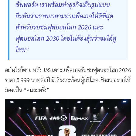
ซัพพอร์ต เราพร้อมทำธุรกิจเต็มรูปแบบ
ยืนยันว่าเราพยายามทำแพ็คเกจให้ดีที่สุด
สำหรับรบชมฟุตบอลโลก 2026 และ
ฟุตบอลโลก 2030 โดยไม่ต้องลุ้นว่าจะได้ดู
ไหม”
อย่างไรก็ตาม หลัง JAS เคาะแพ็คเกจรับชมฟุตบอลโลก 2026
ราคา 5,999 บาทต่อปี มีเสียงสะท้อนผู้บริโภคเชิงลบ อยากให้
มองเป็น “คนละครึ่ง”