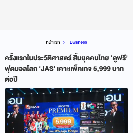
หน้าแรก
Business
ครั้งแรกในประวัติศาสตร์ สิ้นยุคคนไทย ‘ดูฟรี’
ฟุตบอลโลก ‘JAS’ เคาะแพ็คเกจ 5,999 บาท
ต่อปี