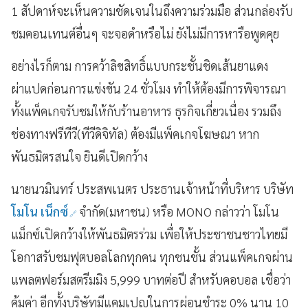
1 สัปดาห์จะเห็นความชัดเจนในถึงความร่วมมือ ส่วนกล่องรับ
ชมคอนเทนต์อื่นๆ จะจอดำหรือไม่ ยังไม่มีการหารือพูดคุย
อย่างไรก็ตาม การคว้าลิขสิทธิ์แบบกระชั้นชิดเส้นยาแดง
ผ่าแปดก่อนการแข่งขัน 24 ชั่วโมง ทำให้ต้องมีการพิจารณา
ทั้งแพ็คเกจรับชมให้กับร้านอาหาร ธุรกิจเกี่ยวเนื่อง รวมถึง
ช่องทางฟรีทีวี(ทีวีดิจิทัล) ต้องมีแพ็คเกจโฆษณา หาก
พันธมิตรสนใจ ยินดีเปิดกว้าง
นายนวมินทร์ ประสพเนตร ประธานเจ้าหน้าที่บริหาร บริษัท
โมโน เน็กซ์
จำกัด(มหาชน) หรือ MONO กล่าวว่า โมโน
แม็กซ์เปิดกว้างให้พันธมิตรร่วม เพื่อให้ประชาชนชาวไทยมี
โอกาสรับชมฟุตบอลโลกทุกคน ทุกชนชั้น ส่วนแพ็คเกจผ่าน
แพลตฟอร์มสตรีมมิง 5,999 บาทต่อปี สำหรับคอบอล เชื่อว่า
คุ้มค่า อีกทั้งบริษัทมีแคมเปญในการผ่อนชำระ 0% นาน 10