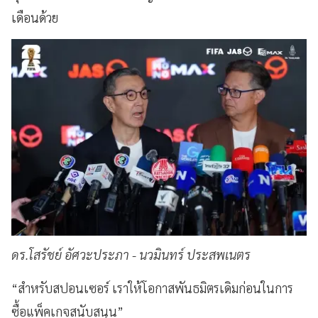
เดือนด้วย
ดร.โสรัชย์ อัศวะประภา - นวมินทร์ ประสพเนตร
“สำหรับสปอนเซอร์ เราให้โอกาสพันธมิตรเดิมก่อนในการ
ซื้อแพ็คเกจสนับสนุน”