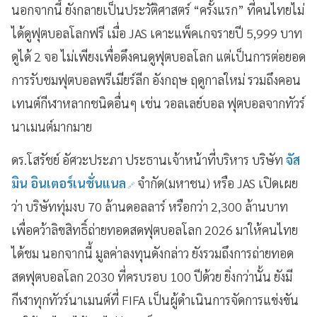
นอกจากนี้ ยังกลายเป็นประวัติศาสตร์ “ครั้งแรก” ที่คนไทยไม่
ได้ดูฟุตบอลโลกฟรี เมื่อ JAS เคาะแพ็คเกจรายปี 5,999 บาท
ดูได้ 2 จอ ไม่เพียงเพื่อดึงคนดูฟุตบอลโลก แต่เป็นการต่อยอด
การรับชมฟุตบอลพรีเมียร์ลีก อังกฤษ ฤดูกาลใหม่ รวมถึงคอน
เทนต์กีฬาหลากชนิดอื่นๆ เช่น วอลเลย์บอล ฟุตบอลจากทัวร์
นาเมนต์มากมาย
ดร.โสรัชย์ อัศวะประภา ประธานเจ้าหน้าที่บริหาร บริษัท
จัส
มิน อินเตอร์เนชั่นแนล
จำกัด(มหาชน) หรือ JAS เปิดเผย
ว่า บริษัททุ่มงบ 70 ล้านดอลลาร์ หรือกว่า 2,300 ล้านบาท
เพื่อคว้าลิขสิทธิ์ถ่ายทอดสดฟุตบอลโลก 2026 มาให้คนไทย
ได้ชม นอกจากนี้ มูลค่าลงทุนดังกล่าว ยังรวมถึงการถ่ายทอด
สดฟุตบอลโลก 2030 ที่ครบรอบ 100 ปีด้วย ยิ่งกว่านั้น ยังมี
กีฬาทุกทัวร์นาเมนต์ที่ FIFA เป็นผู้ดำเนินการจัดการแข่งขัน