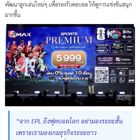
พัฒนาลูกเล่นใหม่ๆ เพื่อรองรับคอบอล ให้ดูการแข่งขันสนุก
มากขึ้น
“จาก EPL ถึงฟุตบอลโลก อย่ามองระยะสั้น
เพราะเรามองเกมธุรกิจระยะยาว