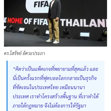
ดร.โสรัชย์ อัศวะประภา
“คิดว่าเป็นแพ็คเกจที่พยายามที่สุดแล้ว และ
นี่เป็นครั้งแรกที่ฟุตบอลโลกกลายเป็นธุรกิจ
ที่ชัดเจนในประเทศไทย เหมือนนานา
ประเทศ เราทำโครงสร้างพื้นฐาน ที่เราทำได้
ภายใต้กฎหมาย จึงไม่ต้องการให้รัฐมา