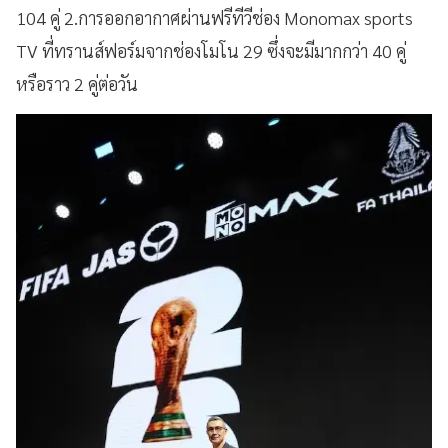
104 คู่ 2.การออกอากาศผ่านฟรีทีวีช่อง Monomax sports
TV ที่ทรานส์ฟอร์มจากช่องโมโน 29 ซึ่งจะมีมากกว่า 40 คู่
หรือราว 2 คู่ต่อวัน