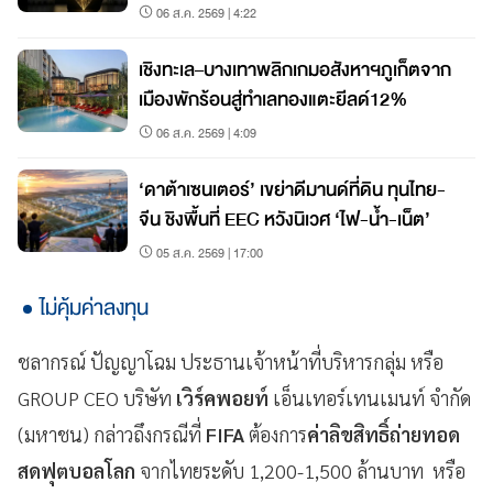
06 ส.ค. 2569 | 4:22
เชิงทะเล–บางเทาพลิกเกมอสังหาฯภูเก็ตจาก
เมืองพักร้อนสู่ทำเลทองแตะยีลด์12%
06 ส.ค. 2569 | 4:09
‘ดาต้าเซนเตอร์’ เขย่าดีมานด์ที่ดิน ทุนไทย-
จีน ชิงพื้นที่ EEC หวังนิเวศ ‘ไฟ-น้ำ-เน็ต’
05 ส.ค. 2569 | 17:00
ไม่คุ้มค่าลงทุน
ชลากรณ์ ปัญญาโฉม ประธานเจ้าหน้าที่บริหารกลุ่ม หรือ
GROUP CEO บริษัท
เวิร์คพอยท์
เอ็นเทอร์เทนเมนท์ จำกัด
(มหาชน) กล่าวถึงกรณีที่
FIFA
ต้องการ
ค่าลิขสิทธิ์ถ่ายทอด
สดฟุตบอลโลก
จากไทยระดับ 1,200-1,500 ล้านบาท หรือ