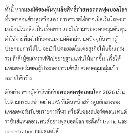
ทั้งนี้ หากมองมิติของ
ต้นทุนลิขสิทธิ์ถ่ายทอดสดฟุตบอลโลก
ที่ราคาค่อนข้างสูงหรือแพง การหารายได้จากเม็ดเงินโฆษณา
เหมือนในอดีตเป็นเรื่องยาก และไม่สามารถครอบคลุมต้นทุน
ค่าใช้จ่ายที่ลงไปกับคอนเทนต์ดังกล่าว แต่ปัจจุบันหากผู้
ประกอบการได้ไป จะนำไปต่อยอดโมเดลธุรกิจให้แข็งแกร่ง
รวมถึงดึงผู้ชม(ทราฟฟิก)ขยายฐานแฟนให้มากขึ้น เพื่อให้
แพลตฟอร์มของผู้ประกอบการเข้าถึง ครอบคลุมกลุ่มเป้า
หมายให้กว้าง
ตัวอย่าง หากผู้คว้าสิทธิ
ถ่ายทอดสดฟุตบอลโลก 2026
เป็น
ไปตามกระแสข่าวอย่าง JAS ที่เดินหน้าสร้างศูนย์กลางของ
แพลตฟอร์มรับชมรายการกีฬา หรือฮับของสปอร์ตคอนเทนต์
ราชันย์แห่งคอนเทนต์อย่างฟุตบอลโลก จะดึงทั้ง traffic และ
penertration กลุ่มคนดูได้