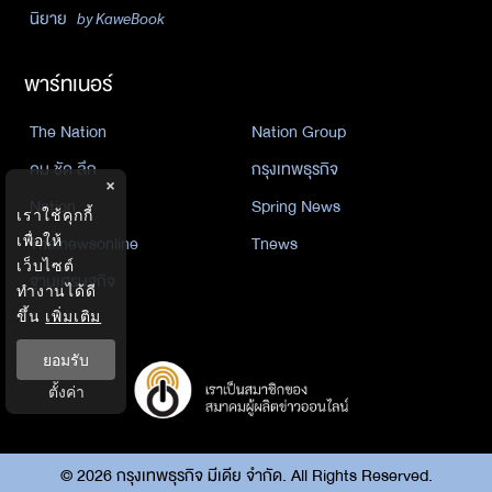
นิยาย
by KaweBook
พาร์ทเนอร์
The Nation
Nation Group
คม ชัด ลึก
กรุงเทพธุรกิจ
×
Nation
Spring News
เราใช้คุกกี้
Thainewsonline
Tnews
เพื่อให้
เว็บไซต์
ฐานเศรษฐกิจ
ทำงานได้ดี
ขึ้น
เพิ่มเติม
ยอมรับ
ตั้งค่า
©
2026
กรุงเทพธุรกิจ มีเดีย จำกัด. All Rights Reserved.