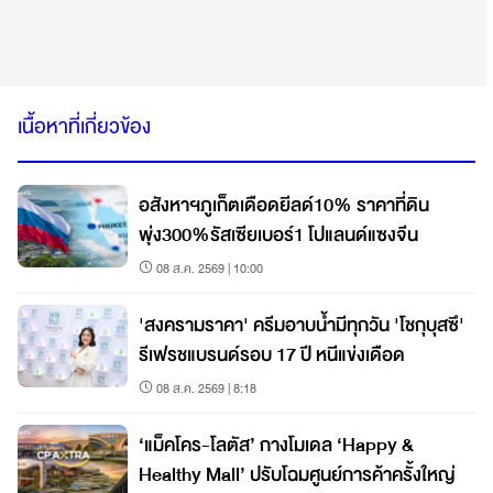
เนื้อหาที่เกี่ยวข้อง
อสังหาฯภูเก็ตเดือดยีลด์10% ราคาที่ดิน
พุ่ง300%รัสเซียเบอร์1 โปแลนด์แซงจีน
08 ส.ค. 2569 | 10:00
'สงครามราคา' ครีมอาบน้ำมีทุกวัน 'โชกุบุสซึ'
รีเฟรชแบรนด์รอบ 17 ปี หนีแข่งเดือด
08 ส.ค. 2569 | 8:18
‘แม็คโคร-โลตัส’ กางโมเดล ‘Happy &
Healthy Mall’ ปรับโฉมศูนย์การค้าครั้งใหญ่