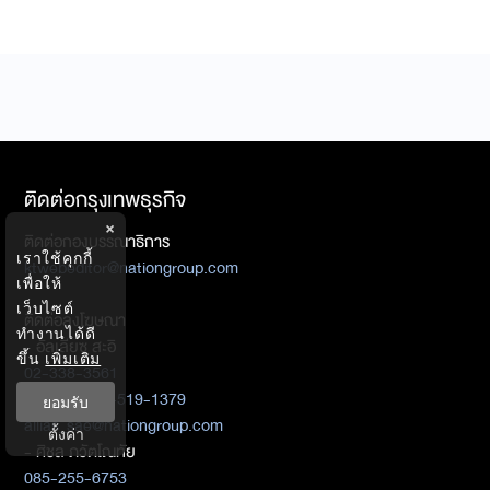
ติดต่อกรุงเทพธุรกิจ
×
ติดต่อกองบรรณาธิการ
เราใช้คุกกี้
ktwebeditor@nationgroup.com
เพื่อให้
เว็บไซต์
ติดต่อลงโฆษณา
ทำงานได้ดี
- อัลเลียซ สะอิ
ขึ้น
เพิ่มเติม
02-338-3561
Mobile : 087-519-1379
ยอมรับ
allias_sae@nationgroup.com
ตั้งค่า
- ศิชล ภวัตโณทัย
085-255-6753