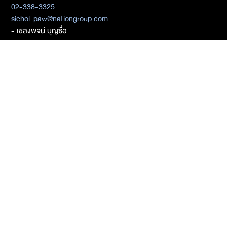
02-338-3325
sichol_paw@nationgroup.com
- เชลงพจน์ บุญซื่อ
081-934-2937
chalengpot@nationgroup.com
สมัครสมาชิก
ติดต่อเบอร์ 02-338-3000
ติดต่อ Media Partners
- เมธิกา เมธาพิทักษ์
02-338-3198
metika_met@nationgroup.com
หมวดหมู่ข่าว
Economics
Finance
Business
Tech
Sustainability
Auto