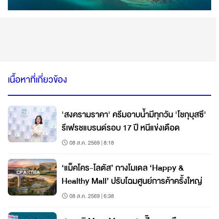
เนื้อหาที่เกี่ยวข้อง
'สงครามราคา' ครีมอาบน้ำมีทุกวัน 'โชกุบุสซึ'
รีเฟรชแบรนด์รอบ 17 ปี หนีแข่งเดือด
08 ส.ค. 2569 | 8:18
‘แม็คโคร-โลตัส’ กางโมเดล ‘Happy &
Healthy Mall’ ปรับโฉมศูนย์การค้าครั้งใหญ่
08 ส.ค. 2569 | 6:38