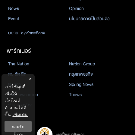
News
Opinion
Event
นโยบายการเป็นส่วนตัว
นิยาย
by KaweBook
พาร์ทเนอร์
The Nation
Nation Group
คม ชัด ลึก
กรุงเทพธุรกิจ
×
Nation
Spring News
เราใช้คุกกี้
เพื่อให้
Thainewsonline
Tnews
เว็บไซต์
ฐานเศรษฐกิจ
ทำงานได้ดี
ขึ้น
เพิ่มเติม
ยอมรับ