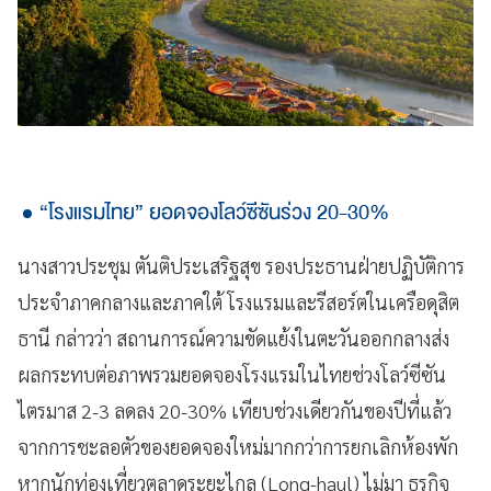
“โรงแรมไทย” ยอดจองโลว์ซีซันร่วง 20-30%
นางสาวประชุม ตันติประเสริฐสุข รองประธานฝ่ายปฏิบัติการ
ประจำภาคกลางและภาคใต้ โรงแรมและรีสอร์ตในเครือดุสิต
ธานี กล่าวว่า สถานการณ์ความขัดแย้งในตะวันออกกลางส่ง
ผลกระทบต่อภาพรวมยอดจองโรงแรมในไทยช่วงโลว์ซีซัน
ไตรมาส 2-3 ลดลง 20-30% เทียบช่วงเดียวกันของปีที่แล้ว
จากการชะลอตัวของยอดจองใหม่มากกว่าการยกเลิกห้องพัก
หากนักท่องเที่ยวตลาดระยะไกล (Long-haul) ไม่มา ธุรกิจ