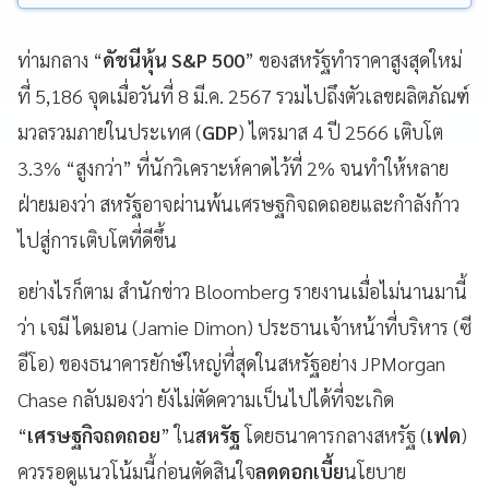
ท่ามกลาง “
ดัชนีหุ้น S&P 500
” ของสหรัฐทำราคาสูงสุดใหม่
ที่ 5,186 จุดเมื่อวันที่ 8 มี.ค. 2567 รวมไปถึงตัวเลขผลิตภัณฑ์
มวลรวมภายในประเทศ (
GDP
) ไตรมาส 4 ปี 2566 เติบโต
3.3% “สูงกว่า” ที่นักวิเคราะห์คาดไว้ที่ 2% จนทำให้หลาย
ฝ่ายมองว่า สหรัฐอาจผ่านพ้นเศรษฐกิจถดถอยและกำลังก้าว
ไปสู่การเติบโตที่ดีขึ้น
อย่างไรก็ตาม สำนักข่าว Bloomberg รายงานเมื่อไม่นานมานี้
ว่า เจมี ไดมอน (Jamie Dimon) ประธานเจ้าหน้าที่บริหาร (ซี
อีโอ) ของธนาคารยักษ์ใหญ่ที่สุดในสหรัฐอย่าง JPMorgan
Chase กลับมองว่า ยังไม่ตัดความเป็นไปได้ที่จะเกิด
“
เศรษฐกิจถดถอย
” ใน
สหรัฐ
โดยธนาคารกลางสหรัฐ (
เฟด
)
ควรรอดูแนวโน้มนี้ก่อนตัดสินใจ
ลดดอกเบี้ย
นโยบาย