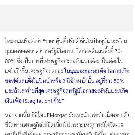
ไดมอนเสริมต่อว่า “ราคาหุ้นที่ปรับตัวขึ้นในปัจจุบัน สะท้อน
มุมมองของตลาดว่า สหรัฐมีโอกาสเกิดซอฟต์แลนดิ้งที่ 70-
80% ซึ่งเป็นการที่เศรษฐกิจชะลอตัวแบบค่อยเป็นค่อยไป
แต่ไม่ถึงขึ้นเศรษฐกิจถดถอย
ในมุมมองของผม คือ โอกาสเกิด
ซอฟต์แลนดิ้งในปีหน้าหรือ 2 ปีข้างหน้านั้น อยู่ที่ราว 50%
และถ้าเลวร้ายที่สุด เศรษฐกิจสหรัฐมีโอกาสชะงักงันและเกิด
เงินเฟ้อ (Stagflation) ด้วย”
นอกจากนั้น ซีอีโอ JPMorgan ยังแนะนำเฟดว่า เนื่องจากตัว
ชี้วัดทางเศรษฐกิจได้บิดเบี้ยวไปเพราะเหตุการณ์โควิด-19
เขาจึงรับฟังข้อมูลเศรษฐกิจอย่างระมัดระวัง ดังนั้น เฟดควรรอ