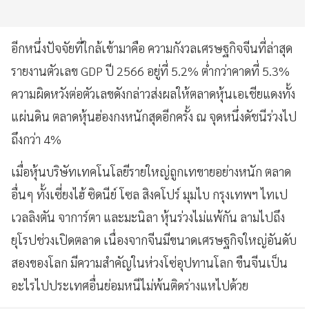
อีกหนึ่งปัจจัยที่ใกล้เข้ามาคือ ความกังวลเศรษฐกิจจีนที่ล่าสุด
รายงานตัวเลข GDP ปี 2566 อยู่ที่ 5.2% ต่ำกว่าคาดที่ 5.3%
ความผิดหวังต่อตัวเลขดังกล่าวส่งผลให้ตลาดหุ้นเอเชียแดงทั้ง
แผ่นดิน ตลาดหุ้นฮ่องกงหนักสุดอีกครั้ง ณ จุดหนึ่งดัชนีร่วงไป
ถึงกว่า 4%
เมื่อหุ้นบริษัทเทคโนโลยีรายใหญ่ถูกเทขายอย่างหนัก ตลาด
อื่นๆ ทั้งเซี่ยงไฮ้ ซิดนีย์ โซล สิงคโปร์ มุมไบ กรุงเทพฯ ไทเป
เวลลิงตัน จาการ์ตา และมะนิลา หุ้นร่วงไม่แพ้กัน ลามไปถึง
ยุโรปช่วงเปิดตลาด เนื่องจากจีนมีขนาดเศรษฐกิจใหญ่อันดับ
สองของโลก มีความสำคัญในห่วงโซ่อุปทานโลก ขืนจีนเป็น
อะไรไปประเทศอื่นย่อมหนีไม่พ้นติดร่างแหไปด้วย