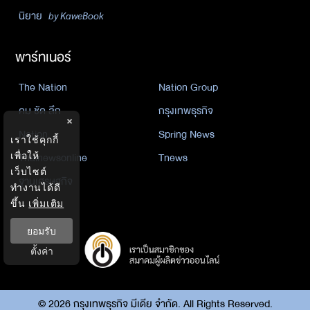
นิยาย
by KaweBook
พาร์ทเนอร์
The Nation
Nation Group
คม ชัด ลึก
กรุงเทพธุรกิจ
×
Nation
Spring News
เราใช้คุกกี้
Thainewsonline
Tnews
เพื่อให้
เว็บไซต์
ฐานเศรษฐกิจ
ทำงานได้ดี
ขึ้น
เพิ่มเติม
ยอมรับ
ตั้งค่า
©
2026
กรุงเทพธุรกิจ มีเดีย จำกัด. All Rights Reserved.