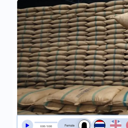
สลับเสียงอ่าน
0
:
00
/
0
:
00