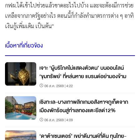
กฟผ.ได้เข้าไปช่วยแล้วขาดอะไรไปบ้าง และจะต้องมีการช่วย
เหลือจากภาครัฐอย่างไร ตอนนี้ก็กำลังทำมาตรการต่าง ๆ อาทิ
เงินกู้เพิ่มเติม เป็นต้น"
เนื้อหาที่เกี่ยวข้อง
เจาะ ‘ผู้บริโภคไม่แสดงตัวตน’ บนออนไลน์
‘ขุมทรัพย์’ ที่หล่นหาย แบรนด์อย่ามองข้าม
06 ส.ค. 2569 | 4:22
เชิงทะเล–บางเทาพลิกเกมอสังหาฯภูเก็ตจาก
เมืองพักร้อนสู่ทำเลทองแตะยีลด์12%
06 ส.ค. 2569 | 4:09
‘ดาต้าเซนเตอร์’ เขย่าดีมานด์ที่ดิน ทุนไทย-