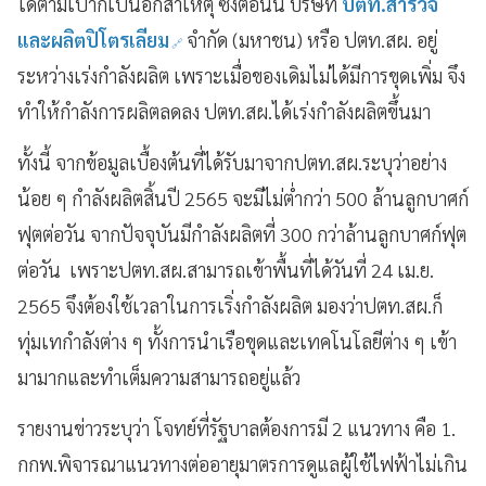
ได้ตามเป้าก็เป็นอีกสาเหตุ ซึ่งตอนนี้ บริษัท
ปตท.สำรวจ
และผลิตปิโตรเลียม
จำกัด (มหาชน) หรือ ปตท.สผ. อยู่
ระหว่างเร่งกำลังผลิต เพราะเมื่อของเดิมไม่ได้มีการขุดเพิ่ม จึง
ทำให้กำลังการผลิตลดลง ปตท.สผ.ได้เร่งกำลังผลิตขึ้นมา
ทั้งนี้ จากข้อมูลเบื้องต้นที่ได้รับมาจากปตท.สผ.ระบุว่าอย่าง
น้อย ๆ กำลังผลิตสิ้นปี 2565 จะมีไม่ต่ำกว่า 500 ล้านลูกบาศก์
ฟุตต่อวัน จากปัจจุบันมีกำลังผลิตที่ 300 กว่าล้านลูกบาศก์ฟุต
ต่อวัน เพราะปตท.สผ.สามารถเข้าพื้นที่ได้วันที่ 24 เม.ย.
2565 จึงต้องใช้เวลาในการเริ่งกำลังผลิต มองว่าปตท.สผ.ก็
ทุ่มเทกำลังต่าง ๆ ทั้งการนำเรือขุดและเทคโนโลยีต่าง ๆ เข้า
มามากและทำเต็มความสามารถอยู่แล้ว
รายงานข่าวระบุว่า โจทย์ที่รัฐบาลต้องการมี 2 แนวทาง คือ 1.
กกพ.พิจารณาแนวทางต่ออายุมาตรการดูแลผู้ใช้ไฟฟ้าไม่เกิน