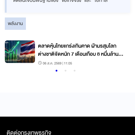
ตัดสินใจบนพื้นฐานของ “ข้อเท็จจริง” และ “โอกาส”
พลังงาน
ง
ตลาดหุ้นไทยแกร่งเกินคาด ฝ่ามรสุมโลก
ต่างชาติจัดหนัก 7 เดือนเกือบ 8 หมื่นล้าน
สูงสุดในภูมิภาค
06 ส.ค. 2569 | 11:05
ติดต่อกรุงเทพธุรกิจ