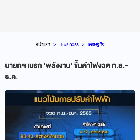
หน้าแรก
Business
เศรษฐกิจ
นายกฯ เบรก ’พลังงาน’ ขึ้นค่าไฟงวด ก.ย.-
ธ.ค.