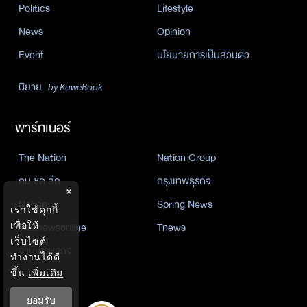
Politics
Lifestyle
News
Opinion
Event
นโยบายการเป็นส่วนตัว
นิยาย
by KaweBook
พาร์ทเนอร์
The Nation
Nation Group
คม ชัด ลึก
กรุงเทพธุรกิจ
×
Nation
Spring News
เราใช้คุกกี้
Thainewsonline
Tnews
เพื่อให้
เว็บไซต์
ฐานเศรษฐกิจ
ทำงานได้ดี
ขึ้น
เพิ่มเติม
ยอมรับ