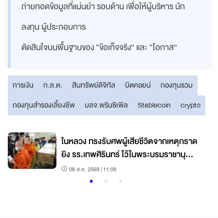
ถ่ายทอดข้อมูลที่แม่นยำ รอบด้าน เพื่อให้ผู้บริหาร นัก
ลงทุน ผู้ประกอบการ
ตัดสินใจบนพื้นฐานของ “ข้อเท็จจริง” และ “โอกาส”
การเงิน
ก.ล.ต.
สินทรัพย์ดิจิทัล
บิตคอยน์
กองทุนรวม
กองทุนสำรองเลี้ยงชีพ
บลจ.พรินซิเพิล
Stablecoin
crypto
ในหลวง ทรงรับศพผู้เสียชีวิตจากเหตุกราด
ยิง รร.เทพศิรินทร์ ไว้ในพระบรมราชานุ
เคราะห์
08 ส.ค. 2569 | 11:09