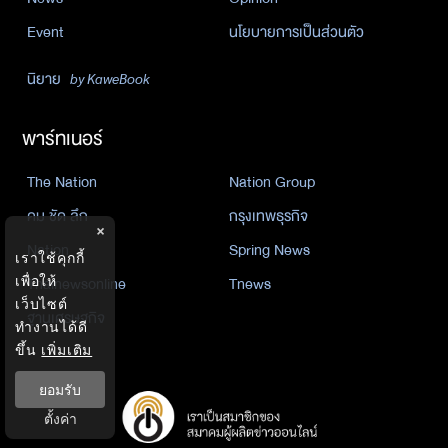
Event
นโยบายการเป็นส่วนตัว
นิยาย
by KaweBook
พาร์ทเนอร์
The Nation
Nation Group
คม ชัด ลึก
กรุงเทพธุรกิจ
×
Nation
Spring News
เราใช้คุกกี้
Thainewsonline
Tnews
เพื่อให้
เว็บไซต์
ฐานเศรษฐกิจ
ทำงานได้ดี
ขึ้น
เพิ่มเติม
ยอมรับ
ตั้งค่า