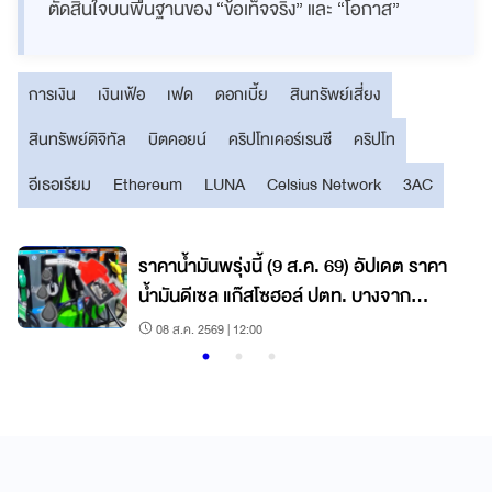
ตัดสินใจบนพื้นฐานของ “ข้อเท็จจริง” และ “โอกาส”
การเงิน
เงินเฟ้อ
เฟด
ดอกเบี้ย
สินทรัพย์เสี่ยง
สินทรัพย์ดิจิทัล
บิตคอยน์
คริปโทเคอร์เรนซี
คริปโท
อีเธอเรียม
Ethereum
LUNA
Celsius Network
3AC
ราคาน้ำมันพรุ่งนี้ (9 ส.ค. 69) อัปเดต ราคา
น้ำมันดีเซล แก๊สโซฮอล์ ปตท. บางจาก
เชลล์
08 ส.ค. 2569 | 12:00