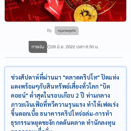
By
กรุงเทพธุรกิจ
การเงิน
26 มิ.ย. 2022 เวลา 6:50 น.
ช่วงสัปดาห์ที่ผ่านมา "ตลาดคริปโท" ปิดแท่ง
แดงพร้อมๆกับสินทรัพย์เสี่ยงทั่วโลก "บิต
คอยน์" ต่ำสุดในรอบเกือบ 2 ปี ท่ามกลาง
ภาวะเงินเฟ้อที่ทวีความรุนแรง ทำให้เฟดเร่ง
ขึ้นดอกเบี้ย ธนาคารคริปโทจ่อล่ม-การทำ
ธุรกรรมหยุดชะงัก กดดันตลาด ทำนักลงทุน