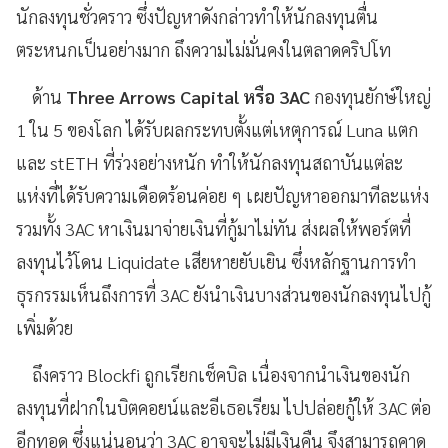
นักลงทุนชั่วคราว ซึ่งปัญหาดังกล่าวทำให้นักลงทุนตื่น
ตระหนกเป็นอย่างมาก ถึงความไม่มั่นคงในตลาดคริปโท
ด้าน
Three Arrows Capital หรือ 3AC
กองทุนยักษ์ใหญ่
1 ใน 5 ของโลก ได้รับผลกระทบตั้งแต่เหตุการณ์ Luna แตก
และ stETH ที่ร่วงอย่างหนัก ทำให้นักลงทุนสถาบันแต่ละ
แห่งที่ได้รับความเดือดร้อนค่อย ๆ เผยปัญหาออกมาทีละแห่ง
รวมทั้ง 3AC หาเงินมาจ่ายเงินที่กู้มาไม่ทัน ส่งผลให้พอร์ตที่
ลงทุนไว้โดน Liquidate เสียหายยับเยิน ซึ่งหลักฐานการทำ
ธุรกรรมเห็นถึงการที่ 3AC ยังนำเงินบางส่วนของนักลงทุนไปกู้
เพิ่มด้วย
ถึงคราว Blockfi ถูกเรียกเช็คบิล เนื่องจากนำเงินของนัก
ลงทุนที่ฝากในบิตคอยน์และอีเธอเรียม ไปปล่อยกู้ให้ 3AC ต่อ
อีกทอด ซึ่งแน่นอนว่า 3AC อาจจะไม่มีเงินคืน จึงสามารถคาด