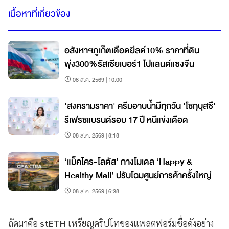
เนื้อหาที่เกี่ยวข้อง
อสังหาฯภูเก็ตเดือดยีลด์10% ราคาที่ดิน
พุ่ง300%รัสเซียเบอร์1 โปแลนด์แซงจีน
08 ส.ค. 2569 | 10:00
'สงครามราคา' ครีมอาบน้ำมีทุกวัน 'โชกุบุสซึ'
รีเฟรชแบรนด์รอบ 17 ปี หนีแข่งเดือด
08 ส.ค. 2569 | 8:18
‘แม็คโคร-โลตัส’ กางโมเดล ‘Happy &
Healthy Mall’ ปรับโฉมศูนย์การค้าครั้งใหญ่
08 ส.ค. 2569 | 6:38
ถัดมาคือ
stETH
เหรียญคริปโทของแพลตฟอร์มชื่อดังอย่าง