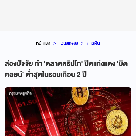
หน้าแรก
Business
การเงิน
ส่องปัจจัย ทำ 'ตลาดคริปโท' ปิดแท่งแดง 'บิต
คอยน์' ต่ำสุดในรอบเกือบ 2 ปี