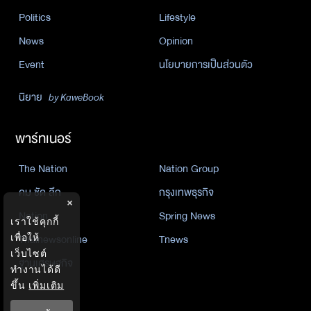
Politics
Lifestyle
News
Opinion
Event
นโยบายการเป็นส่วนตัว
นิยาย
by KaweBook
พาร์ทเนอร์
The Nation
Nation Group
คม ชัด ลึก
กรุงเทพธุรกิจ
×
Nation
Spring News
เราใช้คุกกี้
Thainewsonline
Tnews
เพื่อให้
เว็บไซต์
ฐานเศรษฐกิจ
ทำงานได้ดี
ขึ้น
เพิ่มเติม