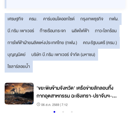
เศรษฐกิจ
ครม.
คาร์บอนไดออกไซด์
กรุงเทพธุรกิจ
กฟผ.
บี.กริม เพาเวอร์
ก๊าซเรือนกระจก
ผลิตไฟฟ้า
ภาวะโลกร้อน
การไฟฟ้าฝ่ายผลิตแห่งประเทศไทย (กฟผ.)
คณะรัฐมนตรี (ครม.)
บุญญนิตย์
บริษัท บี.กริม เพาเวอร์ จำกัด (มหาชน)
โซลาร์ลอยน้ำ
'ขยะพิษข้ามจังหวัด' เครือข่ายลักลอบทิ้ง
กากอุตสาหกรรม ฉะเชิงเทรา-ปราจีนฯ–
สระแก้ว
06 ส.ค. 2569 | 7:12