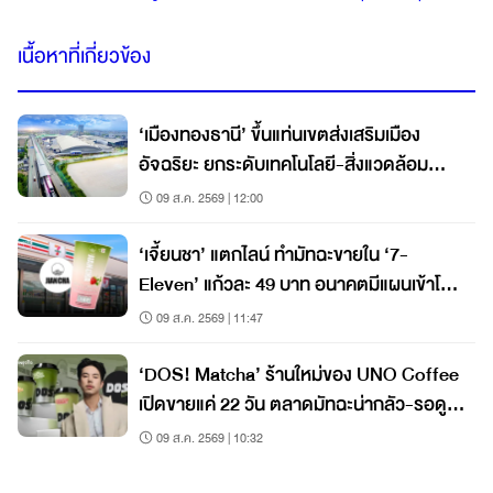
เนื้อหาที่เกี่ยวข้อง
‘เมืองทองธานี’ ขึ้นแท่นเขตส่งเสริมเมือง
อัจฉริยะ ยกระดับเทคโนโลยี-สิ่งแวดล้อม
เคลื่อนเศรษฐกิจ
09 ส.ค. 2569 | 12:00
‘เจี้ยนชา’ แตกไลน์ ทำมัทฉะขายใน ‘7-
Eleven’ แก้วละ 49 บาท อนาคตมีแผนเข้าโม
เดิร์นเทรดต่อ
09 ส.ค. 2569 | 11:47
‘DOS! Matcha’ ร้านใหม่ของ UNO Coffee
เปิดขายแค่ 22 วัน ตลาดมัทฉะน่ากลัว-รอดู
ฟีดแบ็ก ราคาเริ่ม 60 บาท
09 ส.ค. 2569 | 10:32