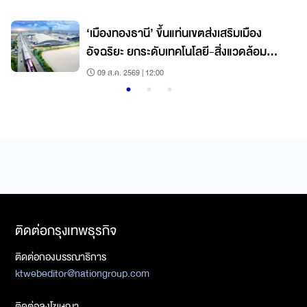
‘เมืองทองธานี’ ขึ้นแท่นเขตส่งเสริมเมือง
อัจฉริยะ ยกระดับเทคโนโลยี-สิ่งแวดล้อม
เคลื่อนเศรษฐกิจ
09 ส.ค. 2569 | 12:00
ติดต่อกรุงเทพธุรกิจ
ติดต่อกองบรรณาธิการ
ktwebeditor@nationgroup.com
ติดต่อลงโฆษณา