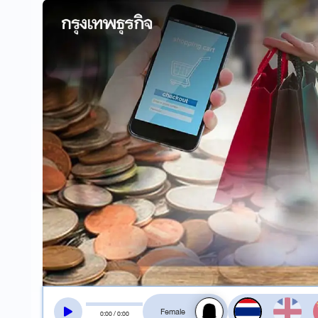
สลับเสียงอ่าน
0
:
00
/
0
:
00