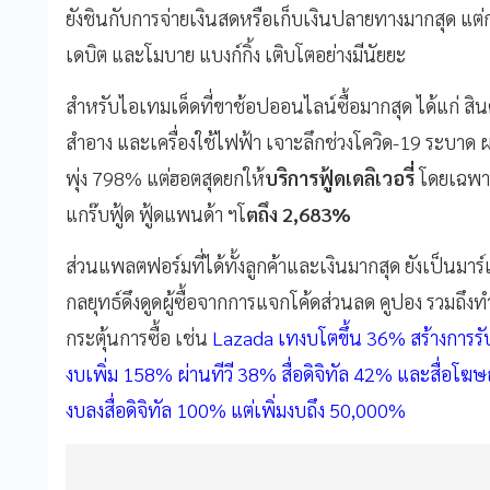
ยังชินกับการจ่ายเงินสดหรือเก็บเงินปลายทางมากสุด แต่ก
เดบิต และโมบาย แบงก์กิ้ง เติบโตอย่างมีนัยยะ
สำหรับไอเทมเด็ดที่ขาช้อปออนไลน์ซื้อมากสุด ได้แก่ สิน
สำอาง และเครื่องใช้ไฟฟ้า เจาะลึกช่วงโควิด-19 ระบาด 
พุ่ง 798% แต่ฮอตสุดยกให้
บริการฟู้ดเดลิเวอรี่
โดยเฉพาะ
แกร๊บฟู้ด ฟู้ดแพนด้า ฯโ
ตถึง 2,683%
ส่วนแพลตฟอร์มที่ได้ทั้งลูกค้าและเงินมากสุด ยังเป็นมา
กลยุทธ์ดึงดูดผู้ซื้อจากการแจกโค้ดส่วนลด คูปอง รวมถึ
กระตุ้นการซื้อ เช่น
Lazada เทงบโตขึ้น 36% สร้างการรับ
งบเพิ่ม 158% ผ่านทีวี 38% สื่อดิจิทัล 42% และสื่อ
งบลงสื่อดิจิทัล 100% แต่เพิ่มงบถึง 50,000%