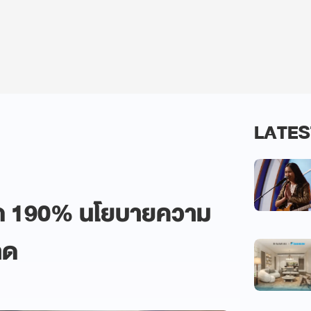
LATES
์โต 190% นโยบายความ
าด