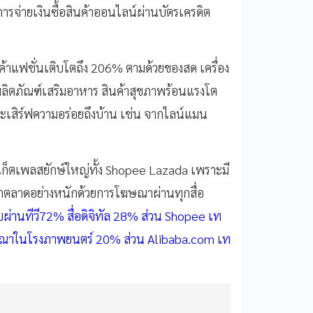
ารจ่ายเงินซื้อสินค้าออนไลน์ผ่านบัตรเครดิต
ค้าแฟชั่นเติบโตถึง 206% ตามด้วยของสด เครื่อง
ผลิตภัณฑ์เสริมอาหาร สินค้าสุขภาพร้อนแรงโต
เสิร์ฟความอร่อยถึงบ้าน เช่น จากไลน์แมน
ร์เก็ตเพลสยักษ์ใหญ่ทั้ง Shopee Lazada เพราะมี
งทำตลาดอย่างหนักด้วยการโฆษณาผ่านทุกสื่อ
ผ่านทีวี72% สื่อดิจิทัล 28% ส่วน Shopee เท
โฆษณาในโรงภาพยนตร์ 20% ส่วน Alibaba.com เท