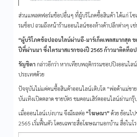
ส่วนแพลตฟอร์มช้อปอื่นๆ ที่ผู้บริโภคซื้อสินค้า ได้แก่ โ
รมช็อป ถวมถึงหน้าร้านออนไลน์ของห้างค้าปลีกต่างๆ เช่
“ผู้บริโภคช้อปออนไลน์ผ่านอี-มาร์เก็ตเพลสมากสุด 
ปีที่ผ่านมา ซึ่งไตรมาสแรกของปี 2565 ก้าวมาติดท็อป
รัญชิตา
กล่าวอีกว่า หากเทียบพฤติกรรมชอปปิงออนไลน์ขอ
ประเทศด้วย
ปัจจุบันไม่แค่คนซื้อสินค้าออนไลน์เติบโต “พ่อค้าแม่ขาย
บันเทิงเปิดตลาด ขายบัตร ชมคอนเสิร์ตออนไลน์ผ่านกรุ๊ป
เมื่อออนไลน์เบ่งบาน จึงมีผลต่อ
“โฆษณา”
ด้วย ย้อนไป
2565 เริ่มฟื้นตัว โดยเฉพาะสื่อโฆษณานอกบ้าน สื่อในโรง