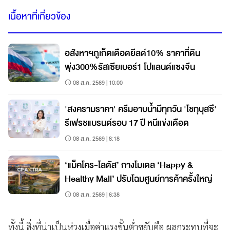
เนื้อหาที่เกี่ยวข้อง
อสังหาฯภูเก็ตเดือดยีลด์10% ราคาที่ดิน
พุ่ง300%รัสเซียเบอร์1 โปแลนด์แซงจีน
08 ส.ค. 2569 | 10:00
'สงครามราคา' ครีมอาบน้ำมีทุกวัน 'โชกุบุสซึ'
รีเฟรชแบรนด์รอบ 17 ปี หนีแข่งเดือด
08 ส.ค. 2569 | 8:18
‘แม็คโคร-โลตัส’ กางโมเดล ‘Happy &
Healthy Mall’ ปรับโฉมศูนย์การค้าครั้งใหญ่
08 ส.ค. 2569 | 6:38
ทั้งนี้ สิ่งที่น่าเป็นห่วงเมื่อค่าแรงขั้นต่ำขยับคือ ผลกระทบที่จะ