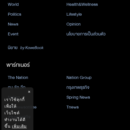
World
Health&Wellness
Politics
Lifestyle
News
Opinion
Event
นโยบายการเป็นส่วนตัว
นิยาย
by KaweBook
พาร์ทเนอร์
The Nation
Nation Group
คม ชัด ลึก
กรุงเทพธุรกิจ
×
Nation
Spring News
เราใช้คุกกี้
เพื่อให้
Thainewsonline
Tnews
เว็บไซต์
ฐานเศรษฐกิจ
ทำงานได้ดี
ขึ้น
เพิ่มเติม