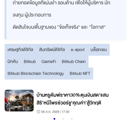
ถ่ายทอดข้อมูลที่แม่นยำ รอบด้าน เพื่อให้ผู้บริหาร นัก
ลงทุน ผู้ประกอบการ
ตัดสินใจบนพื้นฐานของ “ข้อเท็จจริง” และ “โอกาส”
เศรษฐกิจดิจิทัล
สินทรัพย์ดิจิทัล
e-sport
บล็อกเชน
บิทคับ
Bitkub
GameFi
Bitkub Chain
Bitkub Blockchain Technology
Bitkub NFT
บ้านหรูดัมพ์ราคา30%ตุนเงินสด‘แสน
สิริ’หนีไพรซ์วอร์ชู‘คุณค่า’สู้วิกฤติ
06 ส.ค. 2569 | 17:00