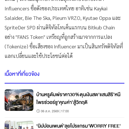
Influencers ชื่อดังของประเทศไทย อาทิเช่น Kaykai
Salaider, Bie The Ska, Pleum VRZO, Kyutae Oppa และ
SpriteDer SPD ผ่านดิจิทัลโทเค็นแรกบน Bitkub Chain
อย่าง "FANS Token" เหรียญที่ถูกสร้างมาจากการแปลง
(Tokenize) ชื่อเสียงของ Influencer มาเป็นสินทรัพดิจิทัลที่
แลกเปลี่ยนและใช้ประโยชน์ต่อได้
เนื้อหาที่เกี่ยวข้อง
บ้านหรูดัมพ์ราคา30%ตุนเงินสด‘แสนสิริ’หนี
ไพรซ์วอร์ชู‘คุณค่า’สู้วิกฤติ
06 ส.ค. 2569 | 17:00
‘นิปปอนเพนต์’ลุยโปรแกรม'WORRY FREE'