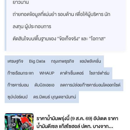
ยาวนาน
ถ่ายทอดข้อมูลที่แม่นยำ รอบด้าน เพื่อให้ผู้บริหาร นัก
ลงทุน ผู้ประกอบการ
ตัดสินใจบนพื้นฐานของ “ข้อเท็จจริง” และ “โอกาส”
เศรษฐกิจ
Big Data
กรุงเทพธุรกิจ
แอปพลิเคชั่น
ก๊าซเรือนกระจก
WHAUP
ดาต้าเซ็นเตอร์
โซลาร์ฟาร์ม
ก๊าซคาร์บอน
ดับบิลเอชเอ
ลดการปล่อยก๊าซคาร์บอนไดออกไซด์
ซุปเปอร์แนป
ดร.นิพนธ์ บุญเดชานันทน์
ราคาน้ำมันพรุ่งนี้ (9 ส.ค. 69) อัปเดต ราคา
น้ำมันดีเซล แก๊สโซฮอล์ ปตท. บางจาก