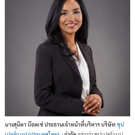
นางสุนิตา บ๊อตเซ่ ประธานเจ้าหน้าที่บริหาร บริษัท
ซุป
เปอร์แนป (ประเทศไทย)
จำกัด
กล่าวว่า ซุปเปอร์แนป