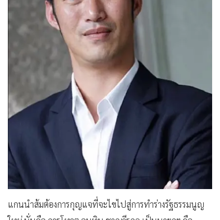
แกนนำส้มต้องการกุญแจที่จะไขไปสู่การทำร่างรัฐธรรมนูญ