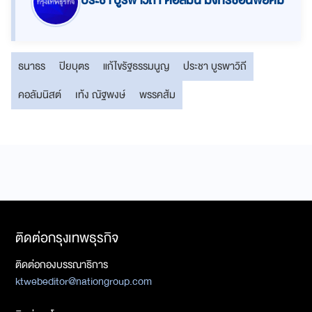
ประชา บูรพาวิถี I คอลัมน์ มังกรซ่อนพยัคฆ์
ธนาธร
ปิยบุตร
แก้ไขรัฐธรรมนูญ
ประชา บูรพาวิถี
คอลัมนิสต์
เท้ง ณัฐพงษ์
พรรคส้ม
ติดต่อกรุงเทพธุรกิจ
ติดต่อกองบรรณาธิการ
ktwebeditor@nationgroup.com