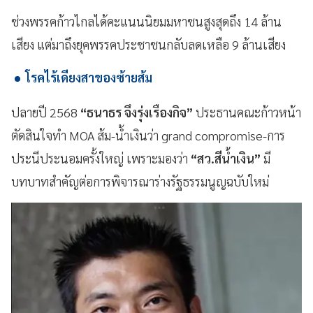
ช่วงพรรคก้าวไกลได้คะแนนนิยมมหาชนสูงสุดถึง 14 ล้าน
เสียง แต่มาถึงยุคพรรคประชาชนกลับลดเหลือ 9 ล้านเสียง
โรคไร้เดียงสาของซ้ายส้ม
ปลายปี 2568
“ธนาธร จึงรุ่งเรืองกิจ”
ประธานคณะก้าวหน้า
ตัดสินใจทำ MOA ส้ม-น้ำเงินว่า grand compromise-การ
ประนีประนอมครั้งใหญ่ เพราะมองว่า
“สว.สีน้ำเงิน”
มี
บทบาทสำคัญต่อการพิจารณาร่างรัฐธรรมนูญฉบับใหม่