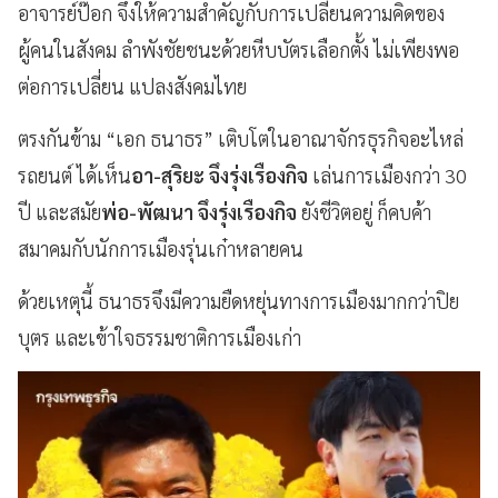
อาจารย์ป๊อก จึงให้ความสำคัญกับการเปลี่ยนความคิดของ
ผู้คนในสังคม ลำพังชัยชนะด้วยหีบบัตรเลือกตั้ง ไม่เพียงพอ
ต่อการเปลี่ยน แปลงสังคมไทย
ตรงกันข้าม “เอก ธนาธร” เติบโตในอาณาจักรธุรกิจอะไหล่
รถยนต์ ได้เห็น
อา-สุริยะ จึงรุ่งเรืองกิจ
เล่นการเมืองกว่า 30
ปี และสมัย
พ่อ-พัฒนา จึงรุ่งเรืองกิจ
ยังชีวิตอยู่ ก็คบค้า
สมาคมกับนักการเมืองรุ่นเก๋าหลายคน
ด้วยเหตุนี้ ธนาธรจึงมีความยืดหยุ่นทางการเมืองมากกว่าปิย
บุตร และเข้าใจธรรมชาติการเมืองเก่า