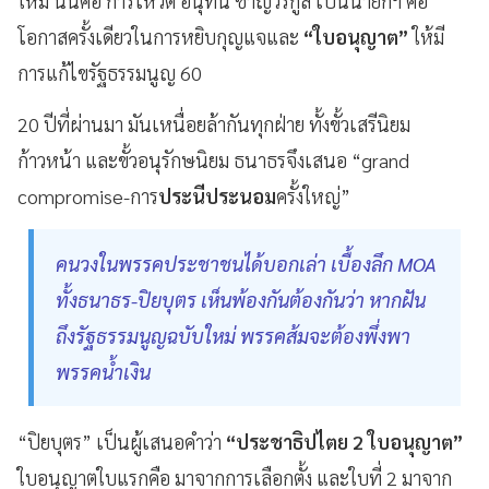
ใหม่ นั่นคือ การโหวต อนุทิน ชาญวีรกูล เป็นนายกฯ คือ
โอกาสครั้งเดียวในการหยิบกุญแจและ
“ใบอนุญาต”
ให้มี
การแก้ไขรัฐธรรมนูญ 60
20 ปีที่ผ่านมา มันเหนื่อยล้ากันทุกฝ่าย ทั้งขั้วเสรีนิยม
ก้าวหน้า และขั้วอนุรักษนิยม ธนาธรจึงเสนอ “grand
compromise-การ
ประนีประนอม
ครั้งใหญ่”
คนวงในพรรคประชาชนได้บอกเล่า เบื้องลึก MOA
ทั้งธนาธร-ปิยบุตร เห็นพ้องกันต้องกันว่า หากฝัน
ถึงรัฐธรรมนูญฉบับใหม่ พรรคส้มจะต้องพึ่งพา
พรรคน้ำเงิน
“ปิยบุตร” เป็นผู้เสนอคำว่า
“ประชาธิปไตย 2 ใบอนุญาต”
ใบอนุญาตใบแรกคือ มาจากการเลือกตั้ง และใบที่ 2 มาจาก