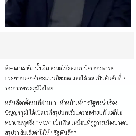
พิษ
MOA ส้ม-น้ำเงิน
ส่งผลให้คะแนนนิยมของพรรค
ประชาชนตกต่ำ คะแนนนิยมลด และได้ สส.เป็นอันดับที่ 2
รองจากพรรคภูมิใจไทย
หลังเลือกตั้งหนที่ผ่านมา “หัวหน้าเท้ง”
ณัฐพงษ์ เรือง
ปัญญาวุฒิ
ได้เปิดเวทีสรุปบทเรียนความพ่ายแพ้ แต่ก็ไม่
พยายามพูดถึง “MOA” เป็นพิษ เหมือนที่กูรูการเมืองบางคน
สรุปว่า ส้มเสียค่าโง่ให้
“รัฐพันลึก”