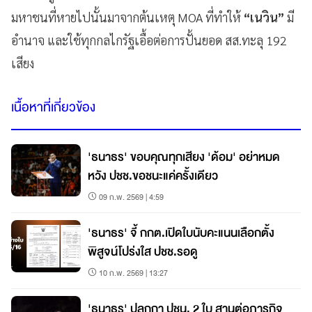
มหาชนที่หายไปนั้นมาจากต้นเหตุ MOA ที่ทำให้
“เนวิน”
มี
อำนาจ และใช้ทุกกลไกรัฐเอื้อต่อการปั้นยอด สส.ทะลุ 192
เสียง
เนื้อหาที่เกี่ยวข้อง
'ธนาธร' ขอบคุณทุกเสียง 'ด้อม' อย่าหมด
หวัง ปชช.ขอชนะแค่ครั้งเดียว
09 ก.พ. 2569 | 4:59
'ธนาธร' จี้ กกต.เปิดใบนับคะแนนเลือกตั้ง
พิสูจน์โปร่งใส ปชช.รอดู
10 ก.พ. 2569 | 13:27
'ธนาธร' ปลุกกา ปชน. 2 ใบ สานต่อภารกิจ