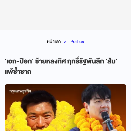
หน้าแรก
Politics
'เอก-ป๊อก' ซ้ายหลงทิศ ฤทธิ์รัฐพันลึก 'ส้ม'
แพ้ซ้ำซาก