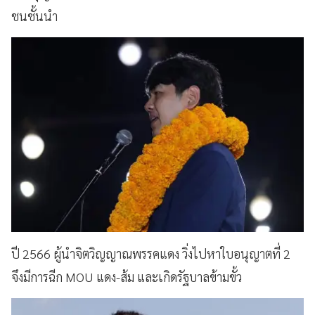
ชนชั้นนำ
ปี 2566 ผู้นำจิตวิญญาณพรรคแดง วิ่งไปหาใบอนุญาตที่ 2
จึงมีการฉีก MOU แดง-ส้ม และเกิดรัฐบาลข้ามขั้ว