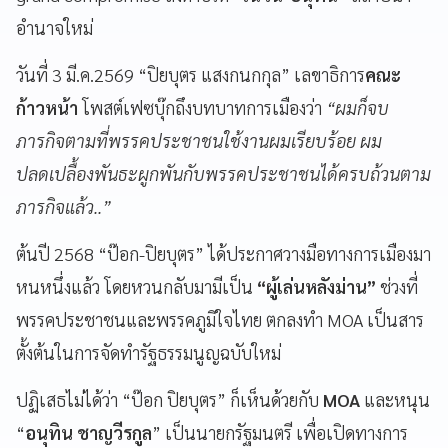
อำนาจใหม่
วันที่ 3 มี.ค.2569 “ปิยบุตร แสงกนกกุล” เลขาธิการ
คณะ
ก้าวหน้า
โพสต์เฟซบุ๊กถึงบทบาทการเมืองว่า
“ผมก็จบ
ภารกิจตามที่พรรคประชาชนใช้งานผมเรียบร้อย ผม
ปลดเปลื้องพันธะผูกพันกับพรรคประชาชนได้ครบถ้วนตาม
ภารกิจแล้ว..”
ต้นปี 2568 “ป๊อก-ปิยบุตร” ได้ประกาศวางมือทางการเมืองมา
หนหนึ่งแล้ว โดยหวนกลับมามีเป็น
“ผู้เล่นหลังม่าน”
ช่วงที่
พรรคประชาชนและพรรคภูมิใจไทย ตกลงทำ MOA เป็นสาร
ตั้งต้นในการจัดทำรัฐธรรมนูญฉบับใหม่
ปฏิเสธไม่ได้ว่า “ป๊อก ปิยบุตร” ก็เห็นด้วยกับ
MOA
และหนุน
“
อนุทิน ชาญวีรกูล
” เป็นนายกรัฐมนตรี เพื่อเปิดทางการ