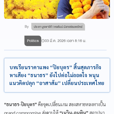
By
ประชา บูรพาวิถี I คอลัมน์ มังกรซ่อนพยัคฆ์
Politics
03 มี.ค. 2026 เวลา 8:16 น.
บทเรียนราคาแพง “ปิยบุตร” สิ้นสุดภารกิจ
หาเสียง “ธนาธร” ยังไปต่อไม่ถอดใจ หนุน
แนวคิดปลุก “อาสาส้ม” เปลี่ยนประเทศไทย
“ธนาธร-ปิยบุตร”
คือจุดเปลี่ยนเกม สองสหายหลงทางปั้น
grand compromise ส่งดาบให้
“เนวิน-อนุทิน”
สถาปนา