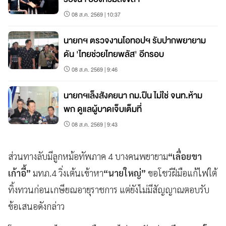
08 ส.ค. 2569 | 10:37
นายกฯ ตรวจงานโอทอปฯ รับปากพยายาม
ดัน 'ไทยช่วยไทยพลัส' อีกรอบ
08 ส.ค. 2569 | 9:46
นายกฯเล็งสังคยนา กม.ปืน ไม่ใช่ จนท.ห้าม
พก ดูแลผู้บาดเจ็บเต็มที่
08 ส.ค. 2569 | 9:43
ส่วนทางลับมีลูกหม้อทัพภาค 4 บางคนพยายาม
“เลื่อยขา
เก้าอี้”
มทภ.4 วิ่งเต้นเข้าหา
“นายใหญ่”
ขอโชว์ฝีมือแก้ไฟใต้
ทิ้งทวนก่อนเกษียณอายุราชการ แต่ยังไม่มีสัญญาณตอบรับ
ข้อเสนอดังกล่าว