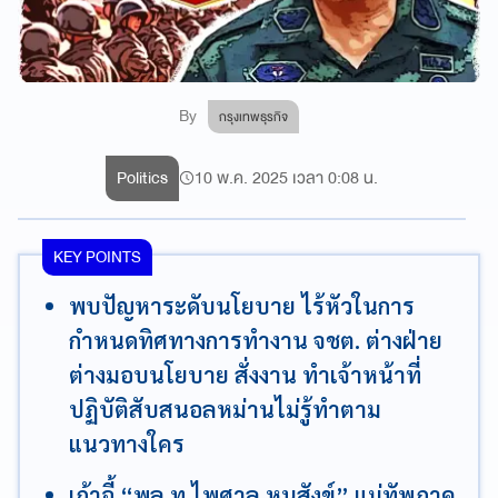
By
กรุงเทพธุรกิจ
Politics
10 พ.ค. 2025 เวลา 0:08 น.
KEY POINTS
พบปัญหาระดับนโยบาย ไร้หัวในการ
กำหนดทิศทางการทำงาน จชต. ต่างฝ่าย
ต่างมอบนโยบาย สั่งงาน ทำเจ้าหน้าที่
ปฏิบัติสับสนอลหม่านไม่รู้ทำตาม
แนวทางใคร
เก้าอี้ “พล.ท.ไพศาล หนูสังข์” แม่ทัพภาค