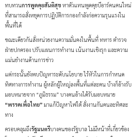
ทบทวน
การพูดคุยสันติสุข
หาตัวแทนพูดคุยบีอาร์คนคนใหม่
ที่สามารถสั่งหยุดการปฏิบัติการกองกำลังก่อความรุนแรงใน
พื้นที่ได้
ขณะเดียวกันสั่งหน่วยงานความมั่นคงในพื้นที่ ทหาร ตำรวจ
ฝ่ายปกครอง ปรับแผนการทำงาน เน้นงานเชิงรุก และความ
แม่นยำงานด้านการข่าว
แต่กระนั้นยังพบปัญหาระดับนโยบาย ไร้หัวในการกำหนด
ทิศทางการทำงาน ผู้หลักผู้ใหญ่ลงพื้นที่แต่ละคน บ้างก็อ้างรับ
มอบหมายจาก “ภูมิธรรม” บางคนอ้างได้รับมอบหมาย
“พรรคเพื่อไทย”
มาแก้ปัญหาไฟใต้ สั่งงานกันคนละทิศละ
ทาง
ครอบคลุมถึง
รัฐมนตรี
บางคนของรัฐบาล ไม่มีหน้าที่เกี่ยวข้อง