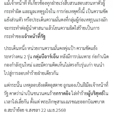
แม้เจ้าหน้าที่ ที่เกี่ยวข้องทุกฝ่ายเร่งสืบสวนสอบสวนหาตัวผู้
กระทำผิด และมูลเหตุจูงใจใน การก่อเหตุครั้งนี้ เป็นความขัด
แย้งส่วนตัว หรือประเด็นความมั่นคงที่กลุ่มผู้ก่อเหตุรุนแรงมัก
จะกระทำต่อผู้นำศาสนาแล้วโยนความผิดใส่ร้ายเป็นการ
กระทำของ
เจ้าหน้าที่รัฐ
ประเด็นหนึ่ง หน่วยงานความมั่นคงพุ่งเป้า ความขัดแย้ง
ระหว่างคน 2 รุ่น
กลุ่มบีอาร์เอ็น
หลังมีการบ่มเพาะ ก่อกำเนิด
กองกำลังรุนใหม่ และมีความคิดเห็นไม่ตรงกับรุ่นเก่า จนนำ
ไปสู่การลอบทำร้ายฝ่ายเดียวกัน
แต่กระนั้น เหตุลอบยิงอดีตอุสตาซ ถูกมองเป็นฝีมือเจ้าหน้าที่
รัฐ คาดว่าน่าเป็นชนวนคนร้าย
กราดยิง
ไล่ทำร้าย
ผู้บริสุทธ์
ใน
เวลาไล่เลี่ยกัน ตั้งแต่ พระภิกษุสามเณรขณะออกบิณฑบาต
อ.สะบ้าย้อย จ.สงขลา 22 เม.ย.2568