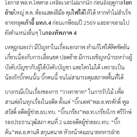
โอกาส พล.ท.ไพศาล เหลือเวลาไม่มากนัก ก่อนถึงฤดูกาล
โยก
ย้าย
ใหญ่ ต.ค. ต้องแสดงฝีมือ คุม
ไฟใต้
ให้ได้ หากทำไม่สำเร็จ
อาจหลุด
เก้าอี้ มทภ.4
ก่อนเกษียณปี 2569 และอาจลามไป
ยังตำแหน่งอื่นๆ ใน
กองทัพภาค 4
เหตุถูกมองว่า มีปัญหาในเรื่องเอกภาพ ทำแก้ไฟใต้ติดขัดอัน
เกี่ยวเนื่องกับการเลื่อนยศ ปลดย้าย มีการเผชิญหน้าระหว่างผู้
บังคับบัญชากับผู้ใต้บังคับบัญชา แตะใครไม่ได้ เพราะเป็น
น้องรักบิ๊กคนนั้น บิ๊กคนนี้ จนไม่สามารถคุมสภาพพื้นที่ได้
บางกรณีเป็นเรื่องของการ “วางทายาท“ ในการรับไม้ เพื่อ
สานต่อในทุกเรื่องในอดีต ตั้งแต่ “บิ๊กเดฟ”พล.อ.พรศักดิ์ พูล
สวัสดิ์ อดีตผู้ช่วย.ผบ.ทบ. “บิ๊กเกรียง”พล.ท.เกรียงไกร ศรีรักษ์
รองประธานวุฒิสภา คนที่ 2 และอดีตผู้ช่วยผบ.ทบ. “บิ๊ก
ต้น”พล.อ.ศานติ สกุนตนาค หัวหน้าคณะนายทหารฝ่าย