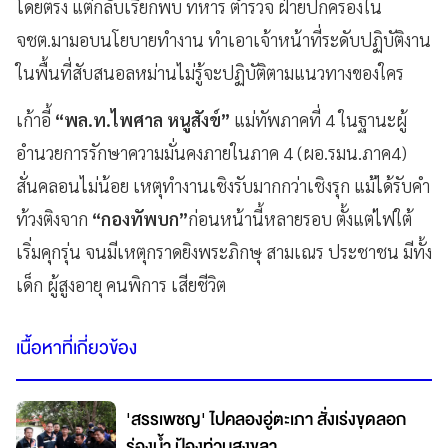
โดยตรง แต่กลับเรียกพบ ทหาร ตำรวจ ฝ่ายปกครองใน
จชต.มามอบนโยบายทำงาน ทำเอาเจ้าหน้าที่ระดับปฏิบัติงาน
ในพื้นที่สับสนอลหม่านไม่รู้จะปฏิบัติตามแนวทางของใคร
เก้าอี้
“พล.ท.ไพศาล หนูสังข์”
แม่ทัพภาคที่ 4 ในฐานะผู้
อำนวยการรักษาความมั่นคงภายในภาค 4 (ผอ.รมน.ภาค4)
สั่นคลอนไม่น้อย เหตุทำงานเชิงรับมากกว่าเชิงรุก แม้ได้รับคำ
ท้วงติงจาก
“กองทัพบก”
ก่อนหน้านี้หลายรอบ ตั้งแต่ไฟใต้
เริ่มคุกรุ่น จนมีเหตุกราดยิงพระภิกษุ สามเณร ประชาชน มีทั้ง
เด็ก ผู้สูงอายุ คนพิการ เสียชีวิต
เนื้อหาที่เกี่ยวข้อง
'สรรเพชญ' ไปคลองอู่ตะเภา สั่งเร่งขุดลอก
ร่องน้ำ ป้องท่วมสงขลา