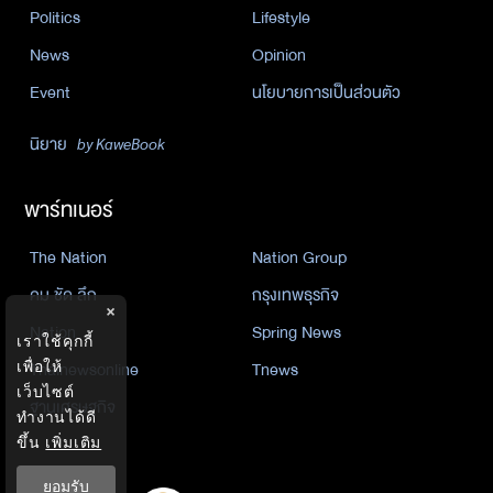
Politics
Lifestyle
News
Opinion
Event
นโยบายการเป็นส่วนตัว
นิยาย
by KaweBook
พาร์ทเนอร์
The Nation
Nation Group
คม ชัด ลึก
กรุงเทพธุรกิจ
×
Nation
Spring News
เราใช้คุกกี้
Thainewsonline
Tnews
เพื่อให้
เว็บไซต์
ฐานเศรษฐกิจ
ทำงานได้ดี
ขึ้น
เพิ่มเติม
ยอมรับ